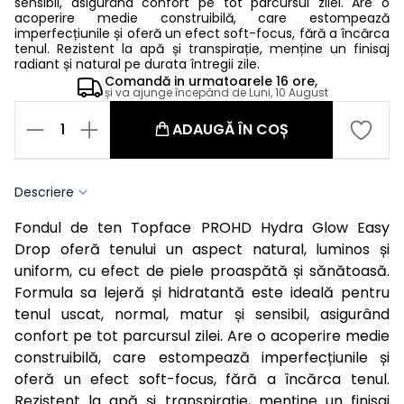
sensibil, asigurând confort pe tot parcursul zilei. Are o
acoperire medie construibilă, care estompează
imperfecțiunile și oferă un efect soft-focus, fără a încărca
tenul. Rezistent la apă și transpirație, menține un finisaj
radiant și natural pe durata întregii zile.
Comandă in
urmatoarele
16 ore,
și va ajunge începând de
Luni, 10 August
1
ADAUGĂ ÎN COȘ
Descriere
Fondul de ten Topface PROHD Hydra Glow Easy
Drop oferă tenului un aspect natural, luminos și
uniform, cu efect de piele proaspătă și sănătoasă.
Formula sa lejeră și hidratantă este ideală pentru
tenul uscat, normal, matur și sensibil, asigurând
confort pe tot parcursul zilei. Are o acoperire medie
construibilă, care estompează imperfecțiunile și
oferă un efect soft-focus, fără a încărca tenul.
Rezistent la apă și transpirație, menține un finisaj