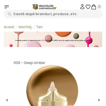
0
Obiecte în 
Obiecte
Machiaj
Ten
Acasă