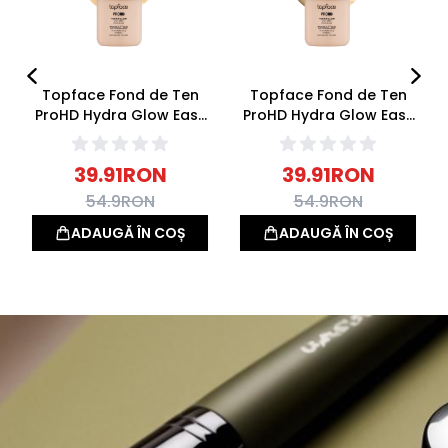
Topface Fond de Ten
Topface Fond de Ten
ProHD Hydra Glow Easy
ProHD Hydra Glow Easy
Drop 001 Alabaster 30g
Drop 002 Porcelain Veil
30g
39.91
RON
39.91
RON
54.9
RON
54.9
RON
ADAUGĂ ÎN COȘ
ADAUGĂ ÎN COȘ