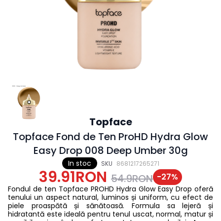
Topface
Topface Fond de Ten ProHD Hydra Glow
Easy Drop 008 Deep Umber 30g
In stoc
SKU
8681217265271
39.91RON
-
27
%
54.9RON
Fondul de ten Topface PROHD Hydra Glow Easy Drop oferă
tenului un aspect natural, luminos și uniform, cu efect de
piele proaspătă și sănătoasă. Formula sa lejeră și
hidratantă este ideală pentru tenul uscat, normal, matur și