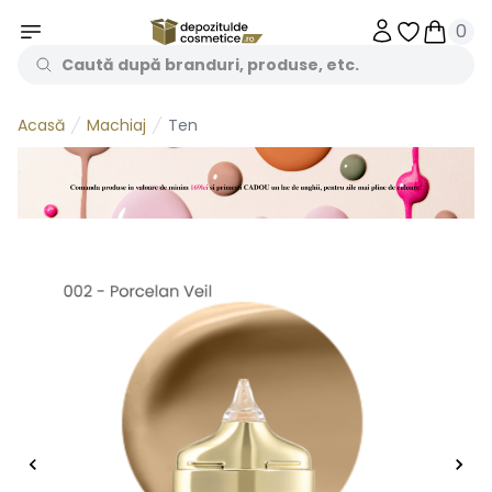
0
Obiecte în 
Obiecte
Machiaj
Ten
Acasă