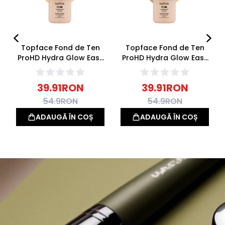
Topface Fond de Ten
Topface Fond de Ten
ProHD Hydra Glow Easy
ProHD Hydra Glow Easy
Drop 001 Alabaster 30g
Drop 003 Linen 30g
39.91
RON
39.91
RON
54.9
RON
54.9
RON
ADAUGĂ ÎN COȘ
ADAUGĂ ÎN COȘ