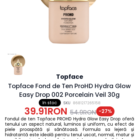
Topface
Topface Fond de Ten ProHD Hydra Glow
Easy Drop 002 Porcelain Veil 30g
In stoc
SKU
8681217265158
39.91RON
-
27
%
54.9RON
Fondul de ten Topface PROHD Hydra Glow Easy Drop oferă
tenului un aspect natural, luminos și uniform, cu efect de
piele proaspătă și sănătoasă. Formula sa lejeră și
hidratantă este ideală pentru tenul uscat, normal, matur și