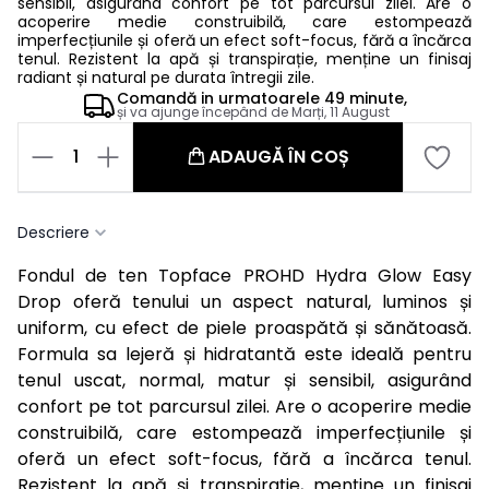
sensibil, asigurând confort pe tot parcursul zilei. Are o
acoperire medie construibilă, care estompează
imperfecțiunile și oferă un efect soft-focus, fără a încărca
tenul. Rezistent la apă și transpirație, menține un finisaj
radiant și natural pe durata întregii zile.
Comandă in
urmatoarele
49 minute,
și va ajunge începând de
Marți, 11 August
1
ADAUGĂ ÎN COȘ
Descriere
Fondul de ten Topface PROHD Hydra Glow Easy
Drop oferă tenului un aspect natural, luminos și
uniform, cu efect de piele proaspătă și sănătoasă.
Formula sa lejeră și hidratantă este ideală pentru
tenul uscat, normal, matur și sensibil, asigurând
confort pe tot parcursul zilei. Are o acoperire medie
construibilă, care estompează imperfecțiunile și
oferă un efect soft-focus, fără a încărca tenul.
Rezistent la apă și transpirație, menține un finisaj