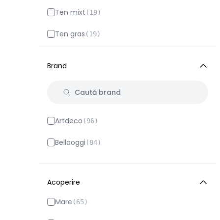
Ten mixt
(
19
)
Ten gras
(
19
)
Ten matur
(
14
)
Brand
Ten uscat
(
7
)
Artdeco
(
96
)
Bellaoggi
(
84
)
Bourjois
(
4
)
Acoperire
Catrice
(
180
)
Mare
(
65
)
Clarins
(
53
)