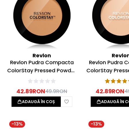
Revlon
Revlo
Revlon Pudra Compacta
Revlon Pudra 
ColorStay Pressed Powder
ColorStay Pres
840 Medium 8.4g
830 Light Med
42.89
RON
42.89
RON
49.9
RON
4
ADAUGĂ ÎN COȘ
ADAUGĂ ÎN C
-
13
%
-
13
%