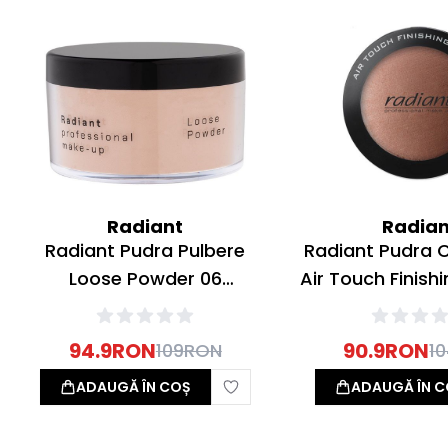
Radiant
Radian
Radiant Pudra Pulbere
Radiant Pudra
Loose Powder 06
Air Touch Finish
Transparent Natural Tan
04 Terraco
28g
94.9
RON
90.9
RON
109
RON
1
ADAUGĂ ÎN COȘ
ADAUGĂ ÎN C