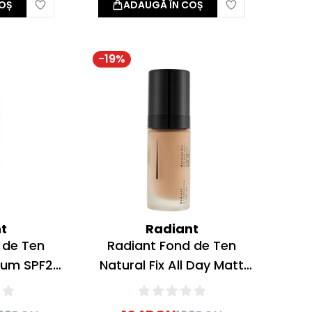
OȘ
ADAUGĂ ÎN COȘ
-
19
%
t
Radiant
 de Ten
Radiant Fond de Ten
rum SPF20
Natural Fix All Day Matt
Beige 30ml
Make Up 06 Tan 30ml