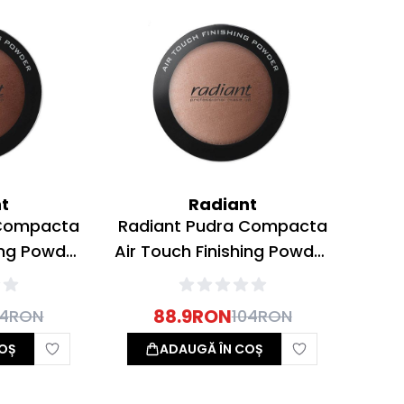
t
Radiant
 Compacta
Radiant Pudra Compacta
ing Powder
Air Touch Finishing Powder
tta 6g
03 Light Tan 6g
88.9
RON
04
RON
104
RON
OȘ
ADAUGĂ ÎN COȘ