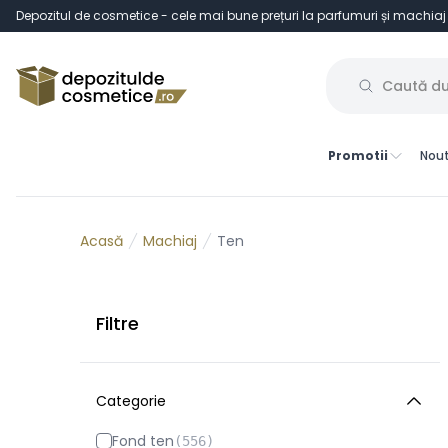
Depozitul de cosmetice - cele mai bune prețuri la parfumuri și machiaj
Promotii
Nout
Machiaj
Ten
Acasă
Filtre
Categorie
Fond ten
(
556
)