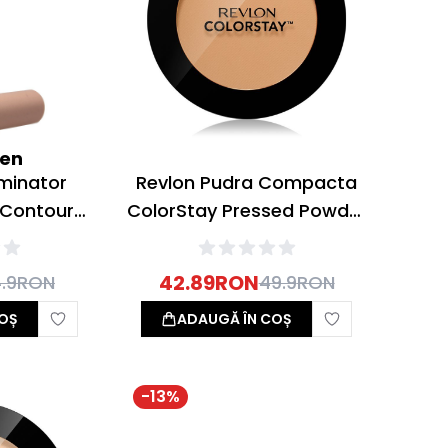
een
uminator
Revlon Pudra Compacta
 Contour
ColorStay Pressed Powder
g
850 Medium Deep 8.4g
42.89
RON
.9
RON
49.9
RON
OȘ
ADAUGĂ ÎN COȘ
-
13
%