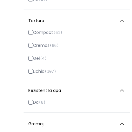
Mon Reve
(
77
)
Nouba
(
69
)
Textura
Radiant
(
69
)
Compact
(
61
)
Revlon
(
21
)
Cremos
(
86
)
Revuele
(
1
)
Gel
(
4
)
Rimmel
(
53
)
Lichid
(
107
)
Seventeen
(
41
)
Pulbere
(
11
)
Rezistent la apa
Shiseido
(
41
)
Spray
(
8
)
Da
(
8
)
Synergy Therm Cosmetics
(
2
)
Spuma
(
1
)
Topface
(
49
)
Stick
Gramaj
(
42
)