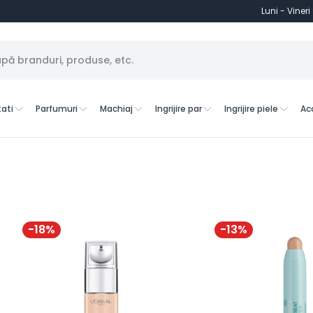
Luni - Vineri
ati
Parfumuri
Machiaj
Ingrijire par
Ingrijire piele
Ac
-
18
%
-
13
%