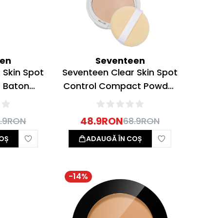
een
Seventeen
 Skin Spot
Seventeen Clear Skin Spot
 Baton
Control Compact Powder
te 2.8g
Pudra Compacta Ten
Gras/Acneic SPF20 04 Tan
48.9
RON
.9
RON
68.9
RON
10g
OȘ
ADAUGĂ ÎN COȘ
-
14
%