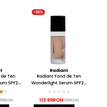
-
18
%
t
Radiant
 de Ten
Radiant Fond de Ten
rum SPF20
Wonderlight Serum SPF20
eige 30ml
Nr 03 Natural Beige 30ml
(
1
)
113.99
RON
39
RON
139
RON