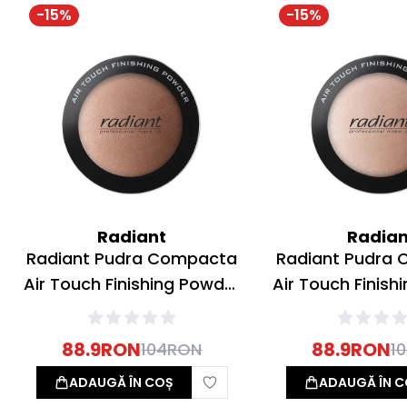
-
15
%
-
15
%
Radiant
Radian
Radiant Pudra Compacta
Radiant Pudra
Air Touch Finishing Powder
Air Touch Finish
02 Skin Tone 6g
01 Mother Of 
88.9
RON
88.9
RON
104
RON
1
ADAUGĂ ÎN COȘ
ADAUGĂ ÎN C