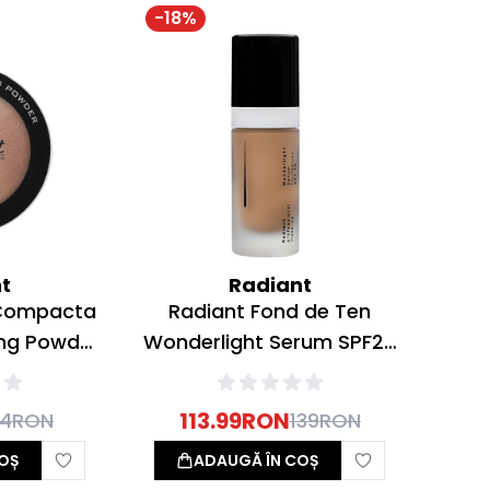
-
18
%
t
Radiant
 Compacta
Radiant Fond de Ten
ing Powder
Wonderlight Serum SPF20
Pearl 6g
Nr 06 Dark Beige 30ml
113.99
RON
04
RON
139
RON
OȘ
ADAUGĂ ÎN COȘ