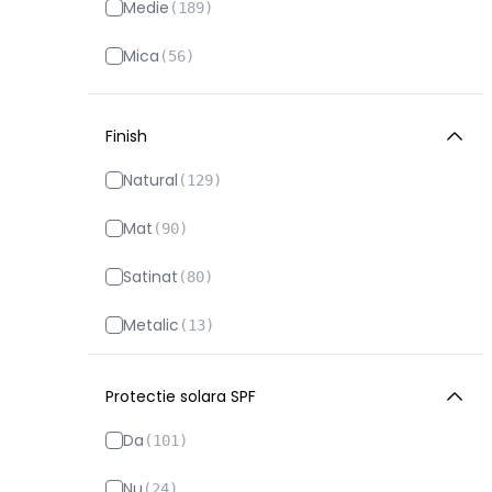
Medie
(
189
)
Clinique
(
21
)
Mica
(
56
)
Essence
(
117
)
Estee Lauder
(
72
)
Finish
Lancome
(
50
)
Natural
(
129
)
L'Oreal
(
20
)
Mat
(
90
)
Makeup Revolution
(
61
)
Satinat
(
80
)
Max Factor
(
37
)
Metalic
(
13
)
Maybelline
(
7
)
Protectie solara SPF
Mesauda
(
34
)
Da
(
101
)
Miss Cop
(
1
)
Nu
(
24
)