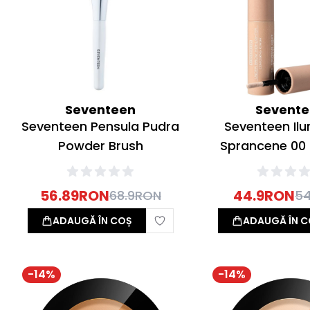
Seventeen
Sevent
Seventeen Pensula Pudra
Seventeen Il
Powder Brush
Sprancene 00
Light 1
56.89
RON
44.9
RON
68.9
RON
54
ADAUGĂ ÎN COȘ
ADAUGĂ ÎN C
-
14
%
-
14
%