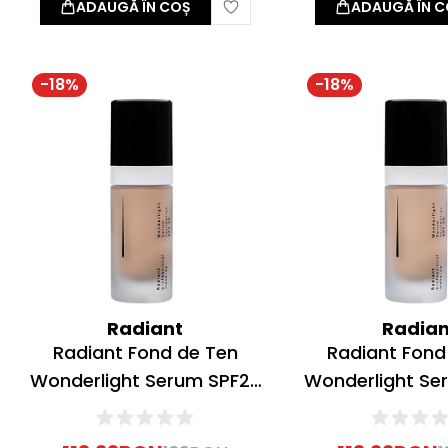
ADAUGĂ ÎN COȘ
ADAUGĂ ÎN C
-
18
%
-
18
%
Radiant
Radian
Radiant Fond de Ten
Radiant Fond
Wonderlight Serum SPF20
Wonderlight Se
Nr 02 Cream Beige 30ml
Nr 01 Porcelain 