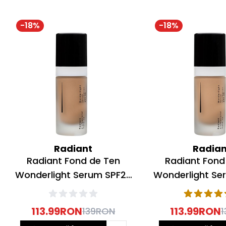
-
18
%
-
18
%
Radiant
Radian
Radiant Fond de Ten
Radiant Fond
Wonderlight Serum SPF20
Wonderlight Se
Nr 05 Tan Beige 30ml
Nr 04 Honey B
113.99
RON
113.99
RON
139
RON
1