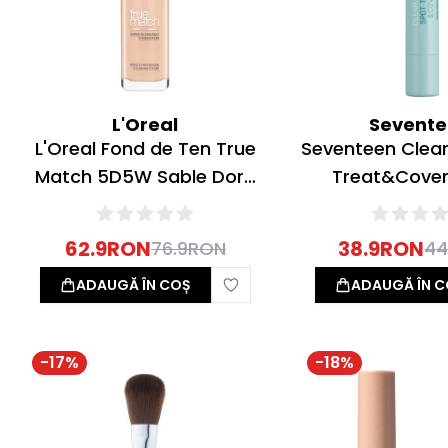
L'Oreal
Sevent
L'Oreal Fond de Ten True
Seventeen Clear
Match 5D5W Sable Dore
Treat&Cover
30ml
Corector Pe
62.9
RON
38.9
RON
76.9
RON
44
ADAUGĂ ÎN COȘ
ADAUGĂ ÎN C
-
17
%
-
18
%