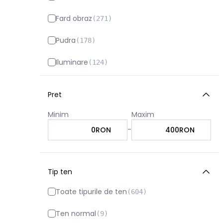
Fard obraz
(
271
)
Pudra
(
178
)
Iluminare
(
124
)
Baza machiaj fata
(
96
)
Pret
Conturare
(
81
)
Minim
Maxim
Spray fixare machiaj
(
34
)
-
RON
RON
Tip ten
Toate tipurile de ten
(
604
)
Ten normal
(
9
)