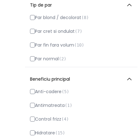
Issey Miyake
(
10
)
Tip de par
Jean Paul Gaultier
(
61
)
Par blond / decolorat
(
8
)
Jimmy Choo
(
22
)
Par cret si ondulat
(
7
)
John Frieda
(
33
)
Par fin fara volum
(
10
)
Kerastase
(
25
)
Par normal
(
2
)
L’Oréal Professionnel
(
14
)
Par tern lipsit de stralucire
(
1
)
Beneficiu principal
Lacoste
(
10
)
Par uscat / deteriorat
(
9
)
Anti-cadere
(
5
)
Lancome
(
142
)
Par vopsit sau suvite
(
2
)
Antimatreata
(
1
)
L'Oreal
(
2
)
Control frizz
(
4
)
Lorvenn
(
10
)
Hidratare
(
15
)
Makeup Revolution
(
8
)