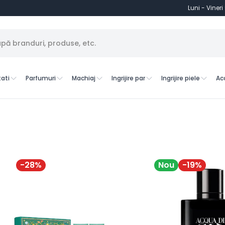
Luni - Vineri
ati
Parfumuri
Machiaj
Ingrijire par
Ingrijire piele
Ac
-
28
%
Nou
-
19
%