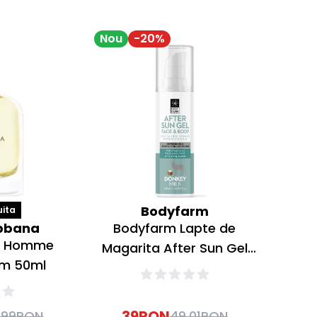
Nou
-
20
%
Bodyfarm
uita
bbana
Bodyfarm Lapte de
ue Homme
Magarita After Sun Gel
um 50ml
dupa plaja pentru fata si
corp 150ml
39
RON
.99
RON
49.01
RON