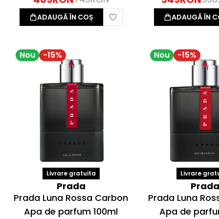
ADAUGĂ ÎN COȘ
ADAUGĂ ÎN C
Nou
-
15
%
Nou
-
15
%
Livrare gratuita
Livrare grat
Prada
Prad
Prada Luna Rossa Carbon
Prada Luna Ros
Apa de parfum 100ml
Apa de parf