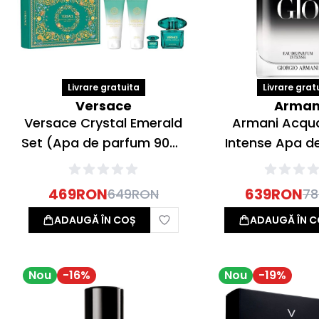
Livrare gratuita
Livrare grat
Versace
Arman
Versace Crystal Emerald
Armani Acqua
Set (Apa de parfum 90ml
Intense Apa d
+ 5ml + Lotiune de corp
100ml
100ml + Gel de dus 100ml)
469
RON
639
RON
649
RON
78
ADAUGĂ ÎN COȘ
ADAUGĂ ÎN C
Nou
-
16
%
Nou
-
19
%