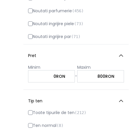
Noutati parfumerie
(
456
)
Noutati ingrijire piele
(
73
)
Noutati ingrijire par
(
71
)
Pret
Minim
Maxim
-
RON
RON
Tip ten
Toate tipurile de ten
(
212
)
Ten normal
(
8
)