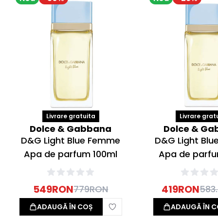
Livrare gratuita
Livrare grat
Dolce & Gabbana
Dolce & Ga
D&G Light Blue Femme
D&G Light Bl
Apa de parfum 100ml
Apa de parf
549
RON
419
RON
779
RON
583
ADAUGĂ ÎN COȘ
ADAUGĂ ÎN C