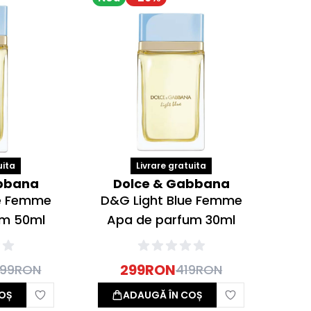
uita
Livrare gratuita
bbana
Dolce & Gabbana
ue Femme
D&G Light Blue Femme
um 50ml
Apa de parfum 30ml
299
RON
.99
RON
419
RON
OȘ
ADAUGĂ ÎN COȘ