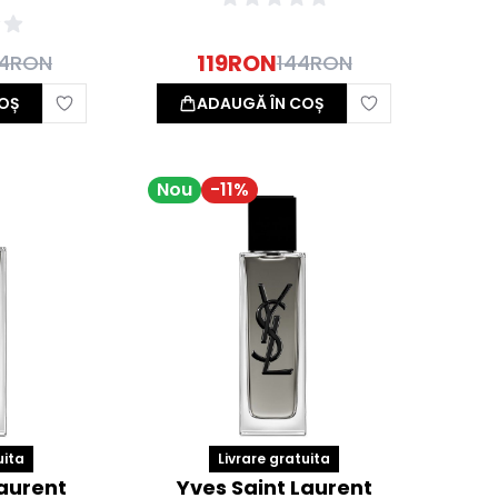
119
RON
4
RON
144
RON
OȘ
ADAUGĂ ÎN COȘ
Nou
-
11
%
uita
Livrare gratuita
Laurent
Yves Saint Laurent