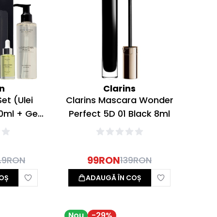
n
Clarins
et (Ulei
Clarins Mascara Wonder
0ml + Gel
Perfect 5D 01 Black 8ml
si barba
)
99
RON
.9
RON
139
RON
OȘ
ADAUGĂ ÎN COȘ
Nou
-
29
%