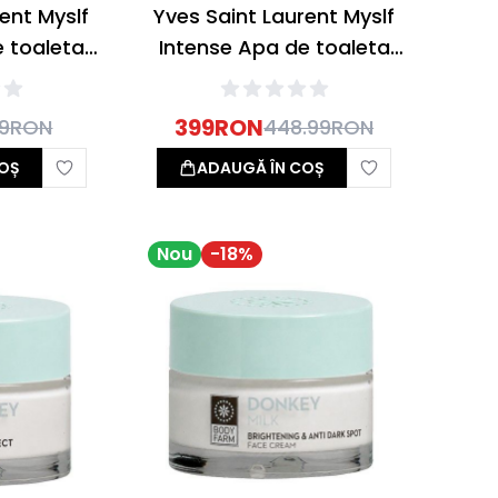
ent Myslf
Yves Saint Laurent Myslf
e toaleta
Intense Apa de toaleta
40ml
399
RON
9
RON
448.99
RON
OȘ
ADAUGĂ ÎN COȘ
Nou
-
18
%