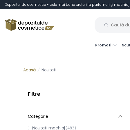
Depozitul de cosmetice - cele mai bune prețuri la parfumuri și machiaj
Promotii
Nout
Noutati
Acasă
Filtre
Categorie
Noutati machiaj
(
483
)