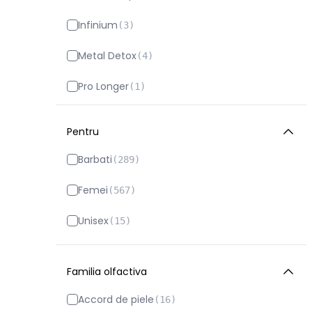
Nina Ricci
(
2
)
Infinium
(
3
)
OPI
(
2
)
Metal Detox
(
4
)
Prada
(
33
)
Pro Longer
(
1
)
Rabanne
(
84
)
Blond Absolu
(
1
)
Pentru
Radiant
(
47
)
Chronologiste
(
1
)
Barbati
(
289
)
Real Techniques
(
26
)
Discipline
(
1
)
Femei
(
567
)
Revlon
(
31
)
Genesis
(
10
)
Unisex
(
15
)
Revox
(
5
)
Genesis Homme
(
4
)
Revuele
(
4
)
Gloss Absolu
Familia olfactiva
(
3
)
Rimmel
(
6
)
Accord de piele
Resistance Extentioniste
(
16
)
(
1
)