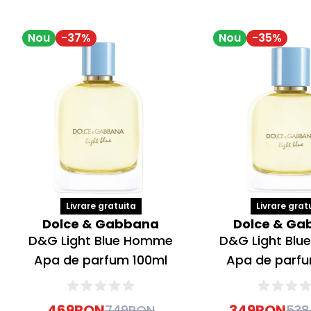
Nou
-
37
%
Nou
-
35
%
Livrare gratuita
Livrare grat
Dolce & Gabbana
Dolce & Ga
D&G Light Blue Homme
D&G Light Bl
Apa de parfum 100ml
Apa de parf
469
RON
349
RON
749
RON
538