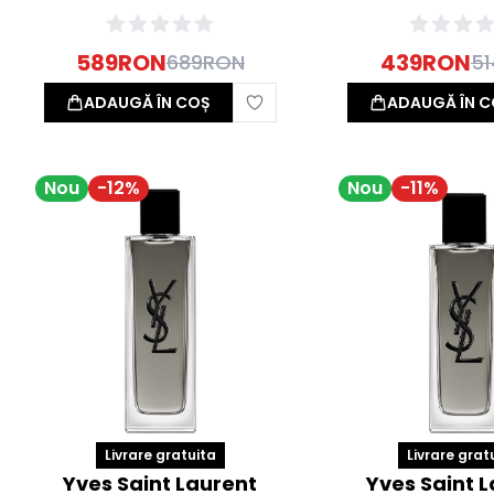
589
RON
439
RON
689
RON
51
ADAUGĂ ÎN COȘ
ADAUGĂ ÎN C
Nou
-
12
%
Nou
-
11
%
Livrare gratuita
Livrare grat
Yves Saint Laurent
Yves Saint 