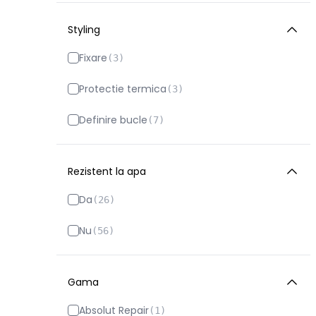
Mentinerea culorii
(
8
)
Marc Jacobs
(
6
)
Styling
Volum
(
7
)
Mauboussin
Fixare
(
3
)
(
19
)
Max Factor
Protectie termica
(
1
)
(
3
)
Maybelline
Definire bucle
(
1
)
(
7
)
Mesauda
(
67
)
Rezistent la apa
Mesauda Nail Pro
(
11
)
Da
(
26
)
Miss Cop
(
4
)
Nu
(
56
)
Mont Blanc
(
22
)
Mugler
(
34
)
Gama
Narciso Rodriguez
(
29
)
Absolut Repair
(
1
)