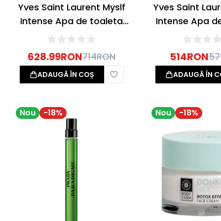
Yves Saint Laurent Myslf
Yves Saint Laur
Intense Apa de toaleta
Intense Apa d
100ml
60ml
628.99
RON
514
RON
714
RON
57
ADAUGĂ ÎN COȘ
ADAUGĂ ÎN C
Nou
-
18
%
Nou
-
18
%