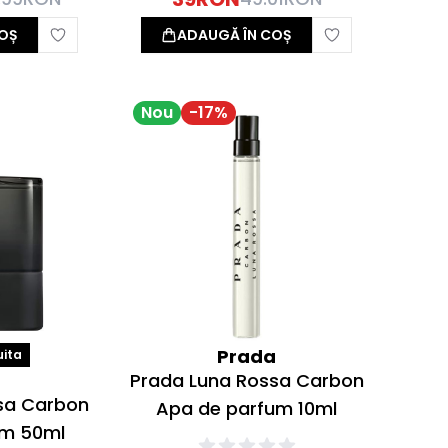
OȘ
ADAUGĂ ÎN COȘ
Nou
-
17
%
Prada
uita
a
Prada Luna Rossa Carbon
sa Carbon
Apa de parfum 10ml
um 50ml