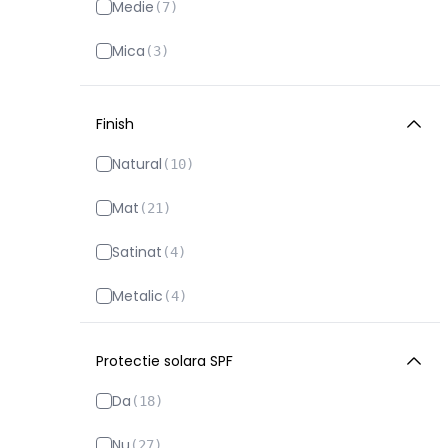
Medie
(
7
)
Bodyfarm
(
51
)
Mica
(
3
)
Boss
(
48
)
Burberry
(
21
)
Finish
Bvlgari
(
8
)
Natural
(
10
)
Cacharel
(
1
)
Mat
(
21
)
Calvin Klein
(
17
)
Satinat
(
4
)
Carolina Herrera
(
57
)
Metalic
(
4
)
Catrice
(
102
)
Protectie solara SPF
Chloe
(
14
)
Da
(
18
)
Clarins
(
112
)
Nu
(
27
)