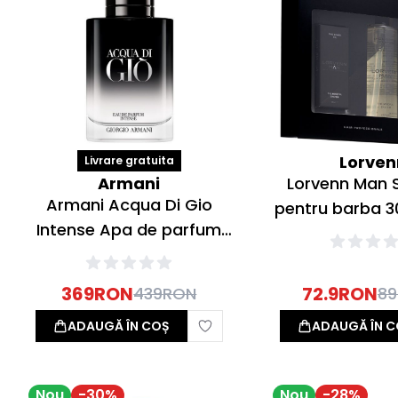
Lorven
Livrare gratuita
Armani
Lorvenn Man S
Armani Acqua Di Gio
pentru barba 3
Intense Apa de parfum
curatare ten 
30ml
200ml
369
RON
72.9
RON
439
RON
89
ADAUGĂ ÎN COȘ
ADAUGĂ ÎN C
Nou
-
30
%
Nou
-
28
%