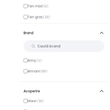
Ten mixt
(
6
)
Ten gras
(
10
)
Ten matur
(
44
)
Brand
Ten sensibil
(
10
)
Ten uscat
(
1
)
Anny
(
1
)
Armani
(
89
)
Artdeco
(
3
)
Acoperire
Azzaro
(
3
)
Mare
(
36
)
Bellaoggi
(
6
)