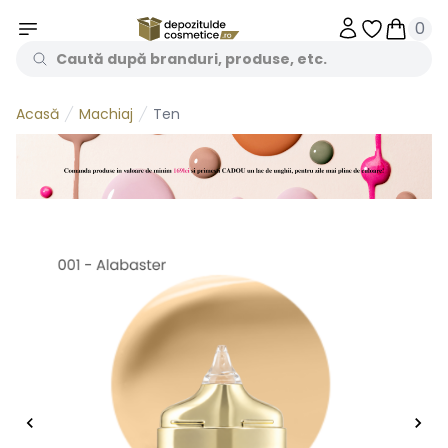
0
Obiecte în 
Obiecte
Machiaj
Ten
Acasă