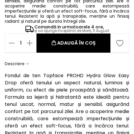
sensibil, asigurând confort pe tot parcursul zilei. Are o
acoperire medie construibilă, care estompează
imperfecțiunile și oferă un efect soft-focus, fără a încărca
tenul. Rezistent la apă și transpirație, menține un finisaj
radiant și natural pe durata întregii zile.
Comandă in
urmatoarele
4 ore,
și va ajunge începând de
Marți, 11 August
1
ADAUGĂ ÎN COȘ
Descriere
Fondul de ten Topface PROHD Hydra Glow Easy
Drop oferă tenului un aspect natural, luminos și
uniform, cu efect de piele proaspătă și sănătoasă.
Formula sa lejeră și hidratantă este ideală pentru
tenul uscat, normal, matur și sensibil, asigurând
confort pe tot parcursul zilei. Are o acoperire medie
construibilă, care estompează imperfecțiunile și
oferă un efect soft-focus, fără a încărca tenul.
Rezistent la apă și transpirație, menține un finisaj