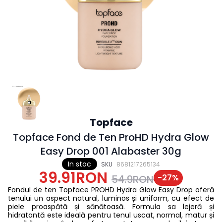
Topface
Topface Fond de Ten ProHD Hydra Glow
Easy Drop 001 Alabaster 30g
In stoc
SKU
8681217265134
39.91RON
-
27
%
54.9RON
Fondul de ten Topface PROHD Hydra Glow Easy Drop oferă
tenului un aspect natural, luminos și uniform, cu efect de
piele proaspătă și sănătoasă. Formula sa lejeră și
hidratantă este ideală pentru tenul uscat, normal, matur și