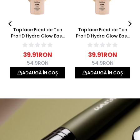
Topface Fond de Ten
Topface Fond de Ten
ProHD Hydra Glow Easy
ProHD Hydra Glow Easy
Drop 002 Porcelain Veil
Drop 003 Linen 30g
30g
39.91
RON
39.91
RON
54.9
RON
54.9
RON
ADAUGĂ ÎN COȘ
ADAUGĂ ÎN COȘ