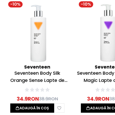
-
10
%
-
10
%
Seventeen
Sevent
Seventeen Body Silk
Seventeen Body S
Orange Sense Lapte de
Magic Lapte 
corp 300ml
300ml
34.9
RON
34.9
RON
38.9
RON
38
ADAUGĂ ÎN COȘ
ADAUGĂ ÎN C