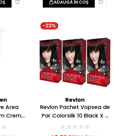
OȘ
ADAUGĂ ÎN COȘ
-
22
%
een
Revlon
ye Area
Revlon Pachet Vopsea de
am Crema
Par Colorsilk 10 Black X 3
d 25ml
bucati