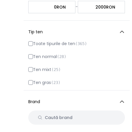
-
RON
RON
Tip ten
Toate tipurile de ten
(
365
)
Ten normal
(
28
)
Ten mixt
(
25
)
Ten gras
(
23
)
Ten matur
(
75
)
Brand
Ten sensibil
(
40
)