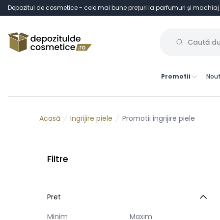
Depozitul de cosmetice - cele mai bune prețuri la parfumuri și machiaj
Promotii
Nout
Ingrijire piele
Promotii ingrijire piele
Acasă
Filtre
Pret
Minim
Maxim