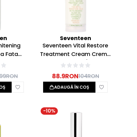
een
Seventeen
itening
Seventeen Vital Restore
a Fata
Treatment Cream Crema
PF15 30ml
Fata Ten Uscat/Sensibil
SPF15 50ml
88.9
RON
.99
RON
104
RON
OȘ
ADAUGĂ ÎN COȘ
-
10
%