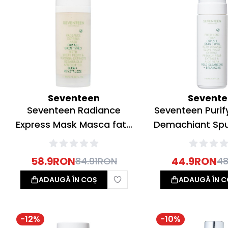
Seventeen
Sevent
Seventeen Radiance
Seventeen Puri
Express Mask Masca fata
Demachiant Sp
Revitalizanta 50ml
58.9
RON
44.9
RON
84.91
RON
48
ADAUGĂ ÎN COȘ
ADAUGĂ ÎN C
-
12
%
-
10
%