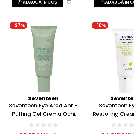
ADAUGĂ ÎN COȘ
ADAUGĂ ÎN C
-
27
%
-
18
%
Seventeen
Sevent
Seventeen Eye Area Anti-
Seventeen E
Puffing Gel Crema Ochi
Restoring Cre
25ml
ochi antiri