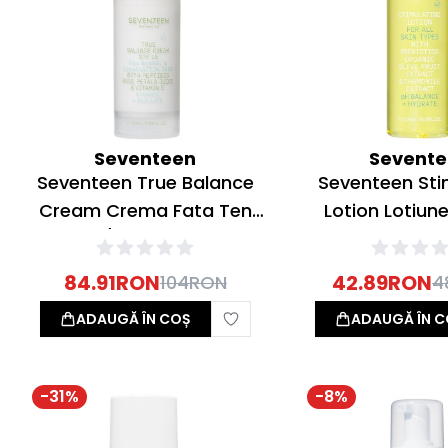
Seventeen
Sevent
Seventeen True Balance
Seventeen Sti
Cream Crema Fata Ten
Lotion Lotiun
Normal/Mixt SPF15 50ml
200ml
84.91
RON
42.89
RON
104
RON
4
ADAUGĂ ÎN COȘ
ADAUGĂ ÎN C
-
31
%
-
8
%