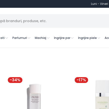
Luni - Vineri
ati
Parfumuri
Machiaj
Ingrijire par
Ingrijire piele
Ac
-
34
%
-
17
%