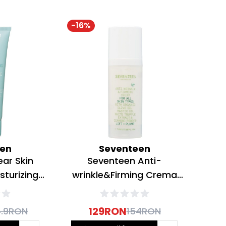
-
16
%
een
Seventeen
ear Skin
Seventeen Anti-
sturizing
wrinkle&Firming Crema
ata 75ml
Fata Antirid si Fermitate
50ml
129
RON
.9
RON
154
RON