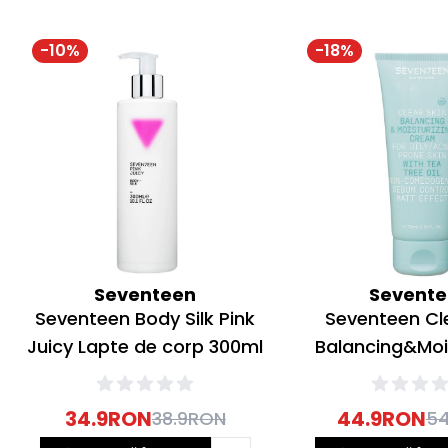
-
10
%
-
18
%
Seventeen
Sevent
Seventeen Body Silk Pink
Seventeen Cl
Juicy Lapte de corp 300ml
Balancing&Moi
Cream Crema f
34.9
RON
44.9
RON
38.9
RON
54