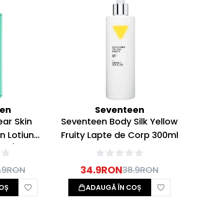
een
Seventeen
ear Skin
Seventeen Body Silk Yellow
n Lotiune
Fruity Lapte de Corp 300ml
ras/Acneic
34.9
RON
.9
RON
38.9
RON
OȘ
ADAUGĂ ÎN COȘ