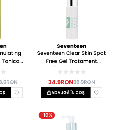
een
Seventeen
mulating
Seventeen Clear Skin Spot
e Tonica
Free Gel Tratament
Pete/Cosuri pentru Ten
Gras/Acneic 7ml
34.9
RON
8.9
RON
38.9
RON
OȘ
ADAUGĂ ÎN COȘ
-
10
%