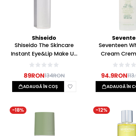
Shiseido
Sevent
Shiseido The Skincare
Seventeen Wh
Instant Eye&Lip Make Up
Cream Crem
Remover Demachiant
Iluminatoare S
125ml
89
RON
94.9
RON
134
RON
113
ADAUGĂ ÎN COȘ
ADAUGĂ ÎN C
-
18
%
-
12
%