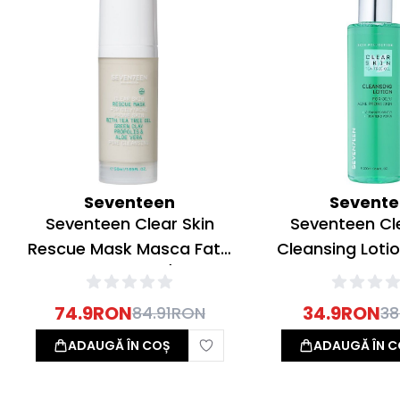
Seventeen
Sevent
Seventeen Clear Skin
Seventeen Cl
Rescue Mask Masca Fata
Cleansing Lotio
pentru Ten Gras/Acneic
Curatare Ten G
50ml
200ml
74.9
RON
34.9
RON
84.91
RON
38
ADAUGĂ ÎN COȘ
ADAUGĂ ÎN C