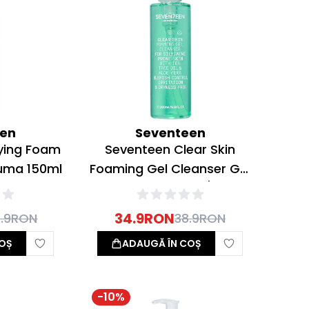
een
Seventeen
fying Foam
Seventeen Clear Skin
uma 150ml
Foaming Gel Cleanser Gel
Curatare Ten Gras/Acneic
200ml
34.9
RON
.9
RON
38.9
RON
OȘ
ADAUGĂ ÎN COȘ
-
10
%