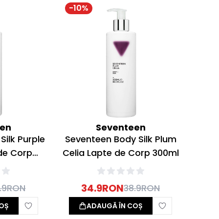
-
10
%
een
Seventeen
ilk Purple
Seventeen Body Silk Plum
de Corp
Celia Lapte de Corp 300ml
34.9
RON
.9
RON
38.9
RON
OȘ
ADAUGĂ ÎN COȘ