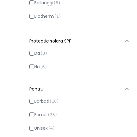
Bellaoggi
(
8
)
Biotherm
(
1
)
Bodyfarm
(
166
)
Protectie solara SPF
Borotalco
(
42
)
Da
(
3
)
Byrokko
(
6
)
Nu
(
6
)
Catrice
(
2
)
Clarins
(
136
)
Pentru
Clinique
(
4
)
Barbati
(
18
)
EcoTools
(
1
)
Femei
(
28
)
Essence
(
6
)
Unisex
(
4
)