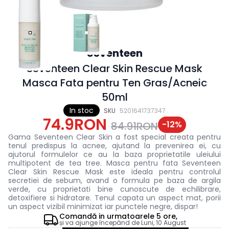
Seventeen
Seventeen Clear Skin Rescue Mask
Masca Fata pentru Ten Gras/Acneic
50ml
In stoc
SKU
5201641737347
74.9RON
-
12
%
84.91RON
Gama Seventeen Clear Skin a fost special creata pentru
tenul predispus la acnee, ajutand la prevenirea ei, cu
ajutorul formulelor ce au la baza proprietatile uleiului
multipotent de tea tree.
Masca pentru fata Seventeen
Clear Skin Rescue Mask este ideala pentru controlul
secretiei de sebum, avand o formula pe baza de argila
verde, cu proprietati bine cunoscute de echilibrare,
detoxifiere si hidratare. Tenul capata un aspect mat, porii
un aspect vizibil minimizat iar punctele negre, dispar!
Comandă in
urmatoarele
5 ore,
și va ajunge începând de
Luni, 10 August