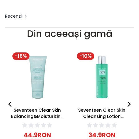
Recenzii
Din aceeași gamă
-
18
%
-
10
%
Seventeen Clear Skin
Seventeen Clear Skin
Balancing&Moisturizing
Cleansing Lotion
Cream Crema fata
Lotiune Curatare Ten
75ml
Gras/Acneic 200ml
44.9
RON
34.9
RON