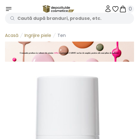
0
Obiecte în 
Obiecte
Ingrijire piele
Ten
Acasă