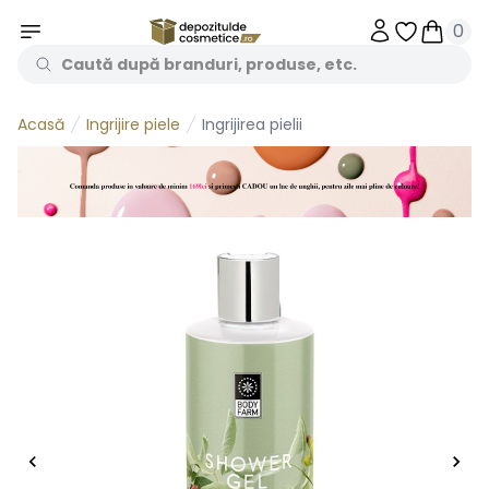
0
Obiecte în 
Obiecte
Ingrijire piele
Ingrijirea pielii
Acasă