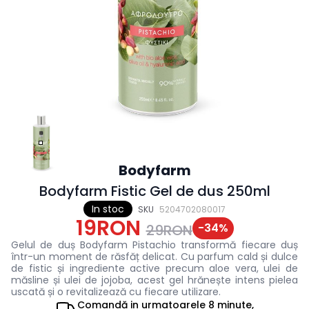
Bodyfarm
Bodyfarm Fistic Gel de dus 250ml
In stoc
SKU
5204702080017
19RON
-
34
%
29RON
Gelul de duș Bodyfarm Pistachio transformă fiecare duș
într-un moment de răsfăț delicat. Cu parfum cald și dulce
de fistic și ingrediente active precum aloe vera, ulei de
măsline și ulei de jojoba, acest gel hrănește intens pielea
uscată și o revitalizează cu fiecare utilizare.
Comandă in
urmatoarele
8 minute,