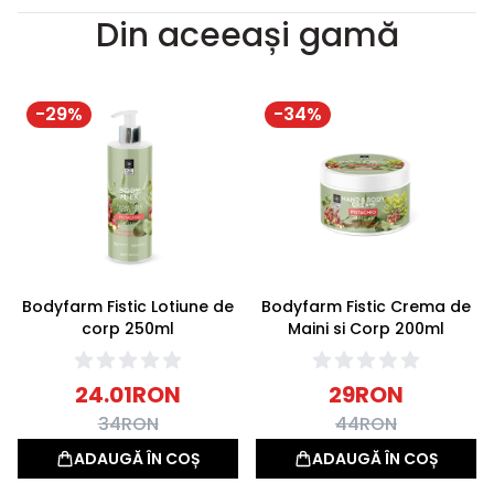
Din aceeași gamă
-
29
%
-
34
%
Bodyfarm Fistic Lotiune de
Bodyfarm Fistic Crema de
corp 250ml
Maini si Corp 200ml
24.01
RON
29
RON
34
RON
44
RON
ADAUGĂ ÎN COȘ
ADAUGĂ ÎN COȘ