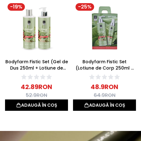
-
19
%
-
25
%
Bodyfarm Fistic Set (Gel de
Bodyfarm Fistic Set
Dus 250ml + Lotiune de
(Lotiune de Corp 250ml +
Corp 250ml)
Spray corp si par 100ml)
42.89
RON
48.9
RON
52.9
RON
64.9
RON
ADAUGĂ ÎN COȘ
ADAUGĂ ÎN COȘ