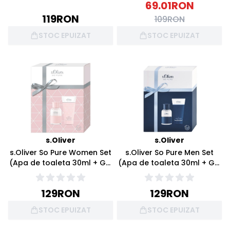
69.01
RON
119
RON
109
RON
STOC EPUIZAT
STOC EPUIZAT
s.Oliver
s.Oliver
s.Oliver So Pure Women Set
s.Oliver So Pure Men Set
(Apa de toaleta 30ml + Gel
(Apa de toaleta 30ml + Gel
de dus 75ml)
de dus 75ml)
129
RON
129
RON
STOC EPUIZAT
STOC EPUIZAT