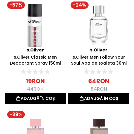
-
57
%
-
24
%
s.Oliver
s.Oliver
s.Oliver Classic Men
s.Oliver Men Follow Your
Deodorant Spray 150ml
Soul Apa de toaleta 30ml
19
RON
64
RON
44
RON
84
RON
ADAUGĂ ÎN COȘ
ADAUGĂ ÎN COȘ
-
39
%