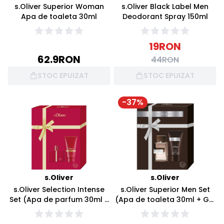
s.Oliver Superior Woman
s.Oliver Black Label Men
Apa de toaleta 30ml
Deodorant Spray 150ml
19
RON
62.9
RON
44
RON
STOC EPUIZAT
STOC EPUIZAT
-
37
%
s.Oliver
s.Oliver
s.Oliver Selection Intense
s.Oliver Superior Men Set
Set (Apa de parfum 30ml +
(Apa de toaleta 30ml + Gel
Gel de dus 75ml)
de dus 75ml)