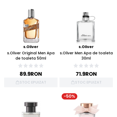
s.Oliver
s.Oliver
s.Oliver Original Men Apa
s.Oliver Men Apa de toaleta
de toaleta 50ml
30ml
89.9
RON
71.9
RON
STOC EPUIZAT
STOC EPUIZAT
-
50
%