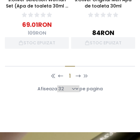
Set (Apa de toaleta 30ml +
de toaleta 30ml
Gel de dus 75ml)
69.01
RON
84
RON
109
RON
STOC EPUIZAT
STOC EPUIZAT
1
Afiseaza
pe pagina