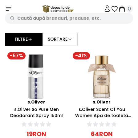
0
Obiecte în 
Obiecte
FILTRE
SORTARE
Sorteaza dupa
-
57
%
-
41
%
s.Oliver
s.Oliver
s.Oliver So Pure Men
s.Oliver Scent Of You
Deodorant Spray 150ml
Women Apa de toaleta
30ml
19
RON
64
RON