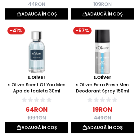
44
RON
109
RON
ADAUGĂ ÎN COȘ
ADAUGĂ ÎN COȘ
-
41
%
-
57
%
s.Oliver
s.Oliver
s.Oliver Scent Of You Men
s.Oliver Extra Fresh Men
Apa de toaleta 30ml
Deodorant Spray 150ml
64
RON
19
RON
109
RON
44
RON
ADAUGĂ ÎN COȘ
ADAUGĂ ÎN COȘ