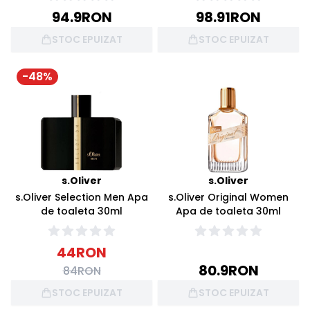
94.9
RON
98.91
RON
STOC EPUIZAT
STOC EPUIZAT
-
48
%
s.Oliver
s.Oliver
s.Oliver Selection Men Apa
s.Oliver Original Women
de toaleta 30ml
Apa de toaleta 30ml
44
RON
80.9
RON
84
RON
STOC EPUIZAT
STOC EPUIZAT