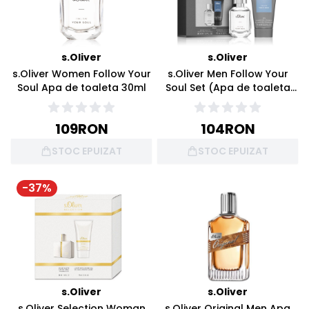
s.Oliver
s.Oliver
s.Oliver Women Follow Your
s.Oliver Men Follow Your
Soul Apa de toaleta 30ml
Soul Set (Apa de toaleta
30ml + Gel de dus 75ml)
109
RON
104
RON
STOC EPUIZAT
STOC EPUIZAT
-
37
%
s.Oliver
s.Oliver
s.Oliver Selection Woman
s.Oliver Original Men Apa