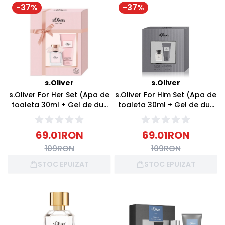
-
37
%
-
37
%
s.Oliver
s.Oliver
s.Oliver For Her Set (Apa de
s.Oliver For Him Set (Apa de
toaleta 30ml + Gel de dus
toaleta 30ml + Gel de dus
75ml)
75ml)
69.01
RON
69.01
RON
109
RON
109
RON
STOC EPUIZAT
STOC EPUIZAT