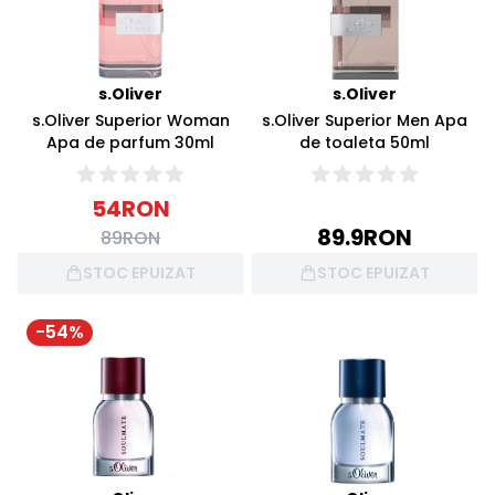
s.Oliver
s.Oliver
s.Oliver Superior Woman
s.Oliver Superior Men Apa
Apa de parfum 30ml
de toaleta 50ml
54
RON
89.9
RON
89
RON
STOC EPUIZAT
STOC EPUIZAT
-
54
%