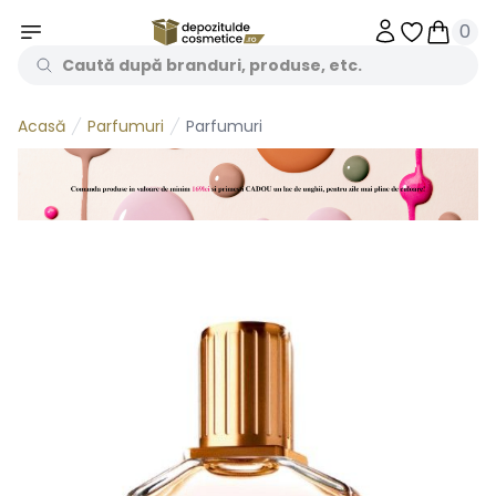
0
Obiecte în 
Obiecte
Parfumuri
Parfumuri
Acasă