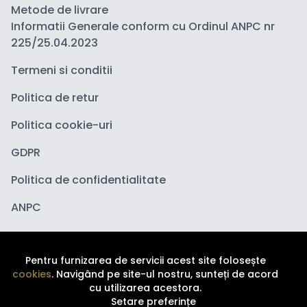
Metode de livrare
Informatii Generale conform cu Ordinul ANPC nr
225/25.04.2023
Termeni si conditii
Politica de retur
Politica cookie-uri
GDPR
Politica de confidentialitate
ANPC
Pentru furnizarea de servicii acest site folosește
cookies
. Navigând pe site-ul nostru, sunteți de acord
cu utilizarea acestora.
Setare preferințe
Copyright ©
2026
Depozituldecosmetice.ro. Toate