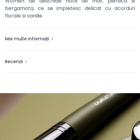
Women de deschide note de mar, piersica si
bergamota, ce se impletesc delicat cu acorduri
florale si vanilie.
Mai multe informații
Recenzii