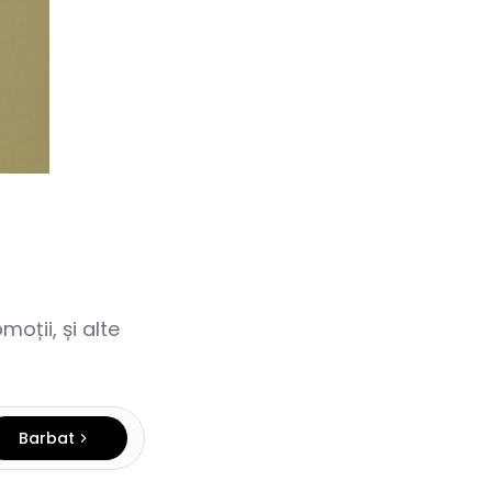
oții, și alte
Barbat