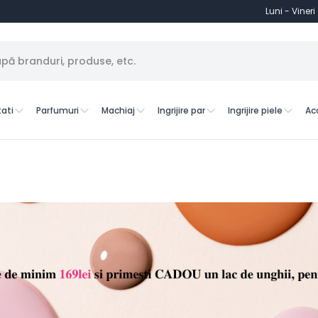
Luni - Vineri
ati
Parfumuri
Machiaj
Ingrijire par
Ingrijire piele
Ac