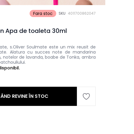
Fara stoc
SKU
4011700862047
en Apa de toaleta 30ml
ate, s.Oliver Soulmate este un mix reusit de
tate. Alatura cu succes note de mandarina
n, notelor de lavanda, boabe de Tonka, ambra
patchouliului.
sponibil.
ÂND REVINE ÎN STOC