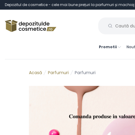
Depozitul de cosmetice - cele mai bune prețuri la parfumuri și machiaj
Promotii
Nout
Parfumuri
Parfumuri
Acasă