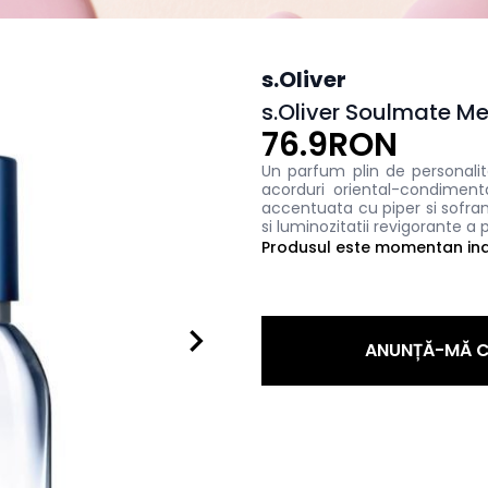
s.Oliver
s.Oliver Soulmate M
76.9RON
Un parfum plin de personalit
acorduri oriental-condimen
accentuata cu piper si sofra
si luminozitatii revigorante a 
Produsul este momentan indi
ANUNȚĂ-MĂ C