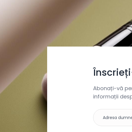
Înscrieț
Abonați-vă pent
informații desp