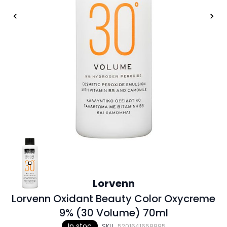
Lorvenn
Lorvenn Oxidant Beauty Color Oxycreme
9% (30 Volume) 70ml
In stoc
SKU
5201641658895