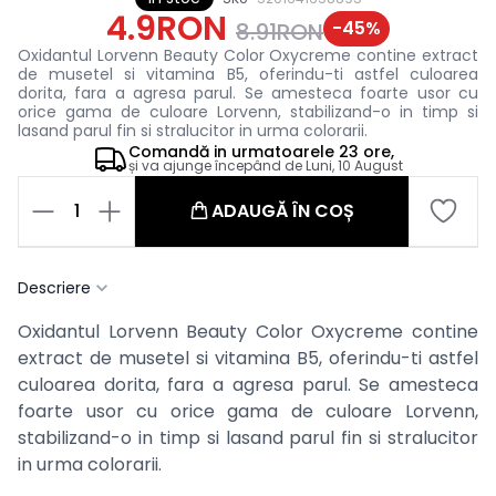
4.9RON
-
45
%
8.91RON
Oxidantul Lorvenn Beauty Color Oxycreme contine extract
de musetel si vitamina B5, oferindu-ti astfel culoarea
dorita, fara a agresa parul. Se amesteca foarte usor cu
orice gama de culoare Lorvenn, stabilizand-o in timp si
lasand parul fin si stralucitor in urma colorarii.
Comandă in
urmatoarele
23 ore,
și va ajunge începând de
Luni, 10 August
1
ADAUGĂ ÎN COȘ
Descriere
Oxidantul Lorvenn Beauty Color Oxycreme contine
extract de musetel si vitamina B5, oferindu-ti astfel
culoarea dorita, fara a agresa parul. Se amesteca
foarte usor cu orice gama de culoare Lorvenn,
stabilizand-o in timp si lasand parul fin si stralucitor
in urma colorarii.