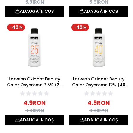
8.91
RON
8.91
RON
ADAUGĂ ÎN COȘ
ADAUGĂ ÎN COȘ
-
45
%
-
45
%
Lorvenn Oxidant Beauty
Lorvenn Oxidant Beauty
Color Oxycreme 7.5% (25
Color Oxycreme 12% (40
Volume) 70ml
Volume) 70ml
4.9
RON
4.9
RON
8.91
RON
8.91
RON
ADAUGĂ ÎN COȘ
ADAUGĂ ÎN COȘ