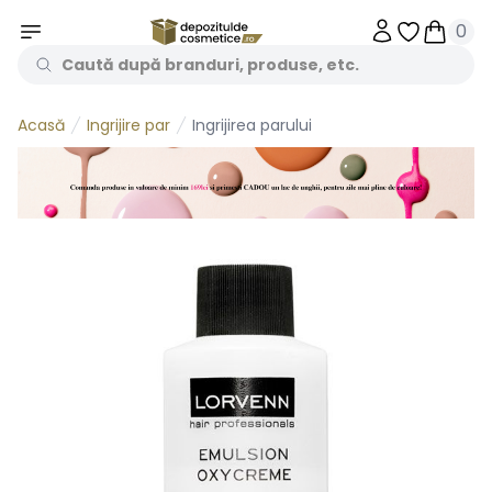
0
Obiecte în 
Obiecte
Ingrijire par
Ingrijirea parului
Acasă