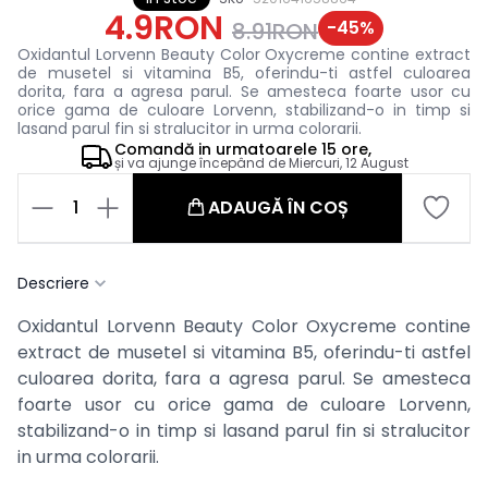
4.9RON
-
45
%
8.91RON
Oxidantul Lorvenn Beauty Color Oxycreme contine extract
de musetel si vitamina B5, oferindu-ti astfel culoarea
dorita, fara a agresa parul. Se amesteca foarte usor cu
orice gama de culoare Lorvenn, stabilizand-o in timp si
lasand parul fin si stralucitor in urma colorarii.
Comandă in
urmatoarele
15 ore,
și va ajunge începând de
Miercuri, 12 August
1
ADAUGĂ ÎN COȘ
Descriere
Oxidantul Lorvenn Beauty Color Oxycreme contine
extract de musetel si vitamina B5, oferindu-ti astfel
culoarea dorita, fara a agresa parul. Se amesteca
foarte usor cu orice gama de culoare Lorvenn,
stabilizand-o in timp si lasand parul fin si stralucitor
in urma colorarii.