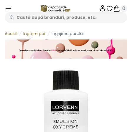
0
Obiecte în 
Obiecte
Ingrijire par
Ingrijirea parului
Acasă