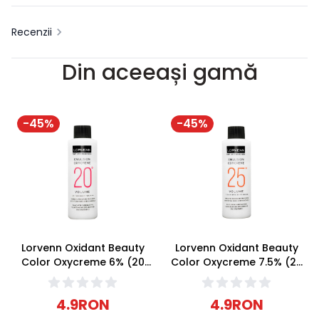
Recenzii
Din aceeași gamă
-
45
%
-
45
%
Lorvenn Oxidant Beauty
Lorvenn Oxidant Beauty
Color Oxycreme 6% (20
Color Oxycreme 7.5% (25
Volume) 70ml
Volume) 70ml
4.9
RON
4.9
RON