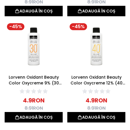
8.91
RON
8.91
RON
ADAUGĂ ÎN COȘ
ADAUGĂ ÎN COȘ
-
45
%
-
45
%
Lorvenn Oxidant Beauty
Lorvenn Oxidant Beauty
Color Oxycreme 9% (30
Color Oxycreme 12% (40
Volume) 70ml
Volume) 70ml
4.9
RON
4.9
RON
8.91
RON
8.91
RON
ADAUGĂ ÎN COȘ
ADAUGĂ ÎN COȘ