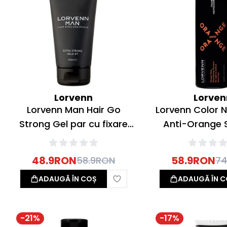
Lorvenn
Lorven
Lorvenn Man Hair Go
Lorvenn Color N
Strong Gel par cu fixare
Anti-Orange
puternica 150ml
neutralizant p
Saten deschi
48.9
RON
58.9
RON
58.9
RON
74
mediu 30
ADAUGĂ ÎN COȘ
ADAUGĂ ÎN C
-
21
%
-
17
%