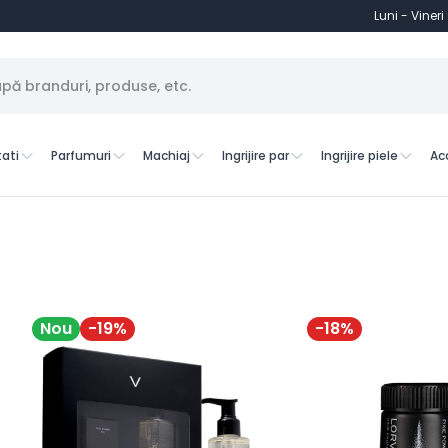
Luni - Vineri
ati
Parfumuri
Machiaj
Ingrijire par
Ingrijire piele
Ac
Nou
-
19
%
-
18
%