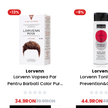
-
13
%
-
8
%
Lorvenn
Lorven
Lorvenn Vopsea Par
Lorvenn Toni
Pentru Barbati Color Pure
Prevention&
60 Natural Light Brown
Sampon Ton
40ml
Anticadere
34.9
RON
44.9
RON
39.91
RON
48