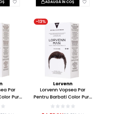
OȘ
ADAUGĂ ÎN COȘ
-
13
%
n
Lorvenn
sea Par
Lorvenn Vopsea Par
Color Pure
Pentru Barbati Color Pure
k Brown 40
30 Natural Black-Brown
40ml