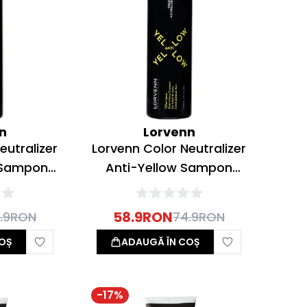
n
Lorvenn
eutralizer
Lorvenn Color Neutralizer
 Sampon
Anti-Yellow Sampon
entru Par
neutralizant pentru Par
s/Saten
Blond/Platinat 300ml
58.9
RON
.9
RON
74.9
RON
0ml
OȘ
ADAUGĂ ÎN COȘ
-
17
%