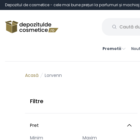
Depozitul de cosmetice - cele mai bune prețuri la parfumuri și machiaj
Promotii
Nout
Lorvenn
Acasă
Filtre
Pret
Minim
Maxim