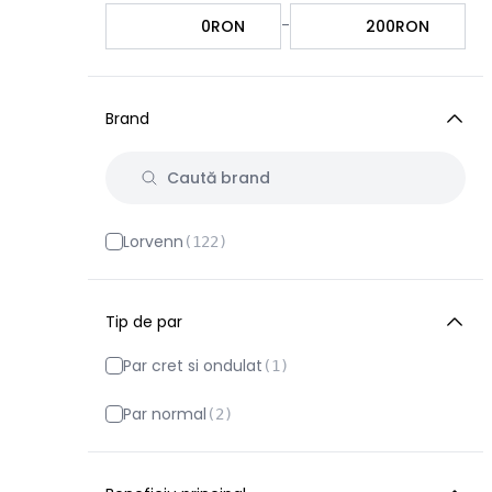
-
RON
RON
Brand
Lorvenn
(
122
)
Tip de par
Par cret si ondulat
(
1
)
Par normal
(
2
)