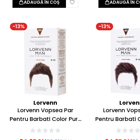
ADAUGĂ ÎN COȘ
ADAUGĂ ÎN C
-
13
%
-
13
%
Lorvenn
Lorven
Lorvenn Vopsea Par
Lorvenn Vop
Pentru Barbati Color Pure
Pentru Barbati 
50 Natural Medium Brown
40 Natural Dar
40ml
ml