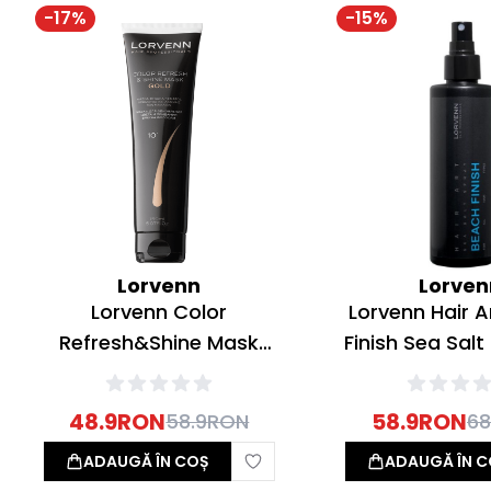
-
17
%
-
15
%
Lorvenn
Lorven
Lorvenn Color
Lorvenn Hair A
Refresh&Shine Mask
Finish Sea Salt
Masca revitalizare culoare
sare de mare c
Gold 150ml
usoara 2
48.9
RON
58.9
RON
58.9
RON
68
ADAUGĂ ÎN COȘ
ADAUGĂ ÎN C