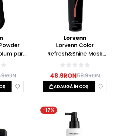
n
Lorvenn
e Powder
Lorvenn Color
olum par
Refresh&Shine Mask
Masca revitalizare culoare
Apricot Pink 150ml
48.9
RON
.9
RON
58.9
RON
OȘ
ADAUGĂ ÎN COȘ
-
17
%