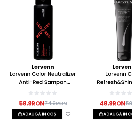
Lorvenn
Lorven
Lorvenn Color Neutralizer
Lorvenn C
Anti-Red Sampon
Refresh&Shi
neutralizant pentru Par
Masca revitaliza
Saten/Brunet 300ml
Silver 15
58.9
RON
48.9
RON
74.9
RON
58
ADAUGĂ ÎN COȘ
ADAUGĂ ÎN C