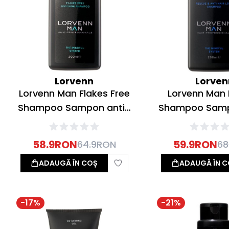
Lorvenn
Lorven
Lorvenn Man Flakes Free
Lorvenn Man
Shampoo Sampon anti-
Shampoo Samp
matreata 200ml
cadere 2
58.9
RON
59.9
RON
64.9
RON
68
ADAUGĂ ÎN COȘ
ADAUGĂ ÎN C
-
17
%
-
21
%