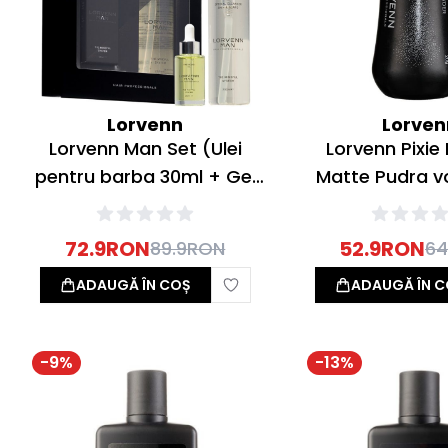
Lorvenn
Lorven
Lorvenn Man Set (Ulei
Lorvenn Pixi
pentru barba 30ml + Gel
Matte Pudra v
curatare ten si barba
20g
200ml)
72.9
RON
52.9
RON
89.9
RON
64
ADAUGĂ ÎN COȘ
ADAUGĂ ÎN C
-
9
%
-
13
%