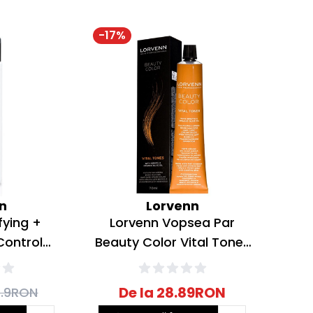
-
17
%
n
Lorvenn
fying +
Lorvenn Vopsea Par
Control
Beauty Color Vital Tones
ifiant
Blond Pearl Irise 70ml
 200ml
De la
28.89
RON
.9
RON