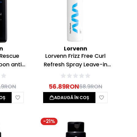
n
Lorvenn
 Rescue
Lorvenn Frizz Free Curl
on anti-
Refresh Spray Leave-in
00ml
improspatare bucle 150ml
56.89
RON
.9
RON
68.9
RON
OȘ
ADAUGĂ ÎN COȘ
-
21
%