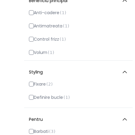
Beneficiu principal
Anti-cadere
(
1
)
Antimatreata
(
1
)
Control frizz
(
1
)
Volum
(
1
)
Styling
Fixare
(
2
)
Definire bucle
(
1
)
Pentru
Barbati
(
3
)