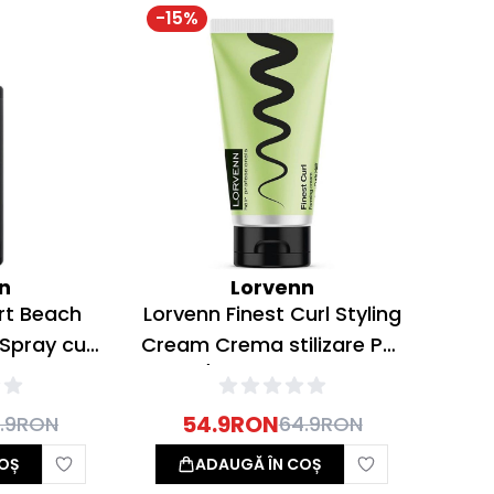
-
15
%
n
Lorvenn
rt Beach
Lorvenn Finest Curl Styling
 Spray cu
Cream Crema stilizare Par
u fixare
Cret/Foarte Cret 150ml
00ml
54.9
RON
.9
RON
64.9
RON
OȘ
ADAUGĂ ÎN COȘ