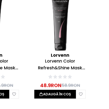
n
Lorvenn
olor
Lorvenn Color
ne Mask
Refresh&Shine Mask
re culoare
Masca revitalizare culoare
0ml
Rose 150ml
48.9
RON
.9
RON
58.9
RON
OȘ
ADAUGĂ ÎN COȘ