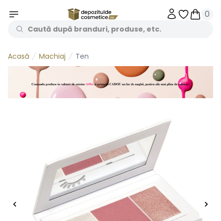
0
Obiecte în 
Obiecte
Machiaj
Ten
Acasă