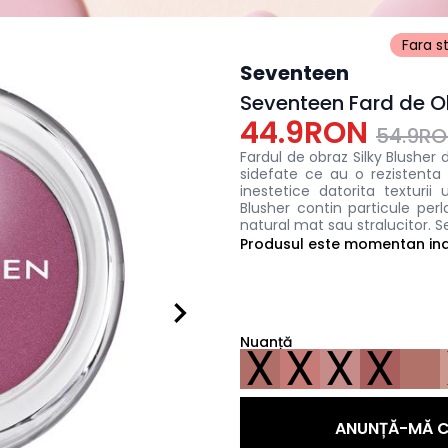
Fara s
Seventeen
Seventeen Fard de Ob
44.9RON
54.9R
Fardul de obraz Silky Blusher 
sidefate ce au o rezistenta 
inestetice datorita texturii 
Blusher contin particule per
natural mat sau stralucitor. 
Produsul este momentan indi
Nuanță
X
X
X
X
ANUNȚĂ-MĂ C