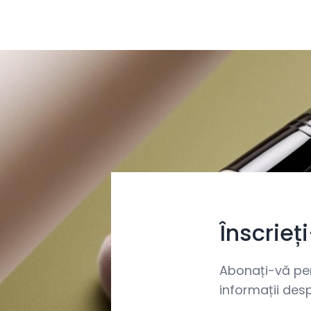
Înscrieț
Abonați-vă pent
informații desp