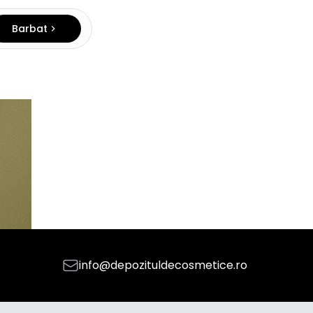
Barbat
info@depozituldecosmetice.ro