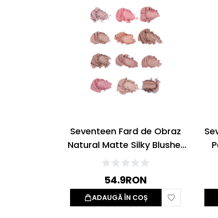
Seventeen Fard de Obraz
Se
Natural Matte Silky Blusher
P
6g
54.9
RON
ADAUGĂ ÎN COȘ