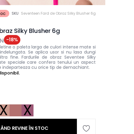
toc
SKU
Seventeen Fard de Obraz Silky Blusher 6g
raz Silky Blusher 6g
-
18
%
ON
detine o paleta larga de culori intense mate si
indelungata. Se aplica usor si nu lasa dungi
ultra fine. Fardurile de obraz Seventee Silky
late speciale care confera tenului un aspect
Se indeparteaza cu orice tip de demachiant.
sponibil.
X
X
ÂND REVINE ÎN STOC