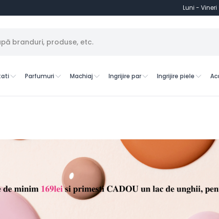
Luni - Vineri
ati
Parfumuri
Machiaj
Ingrijire par
Ingrijire piele
Ac