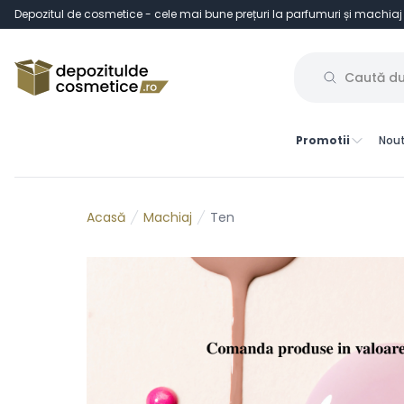
Depozitul de cosmetice - cele mai bune prețuri la parfumuri și machiaj
Promotii
Nout
Machiaj
Ten
Acasă