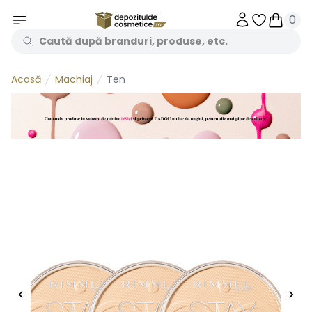
0
Obiecte în 
Obiecte
Machiaj
Ten
Acasă