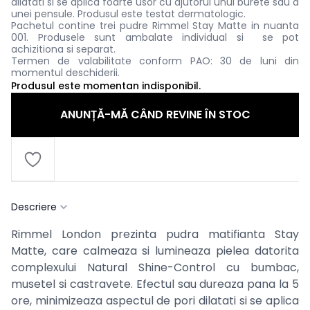
dilatati si se aplica foarte usor cu ajutorul unui burete sau a
unei pensule. Produsul este testat dermatologic.
Pachetul contine trei pudre Rimmel
Stay Matte in nuanta
001. Produsele sunt ambalate individual si se pot
achizitiona si separat.
Termen de valabilitate conform PAO: 30 de luni din
momentul deschiderii.
Produsul este momentan indisponibil.
ANUNȚĂ-MĂ CÂND REVINE ÎN STOC
Descriere
Rimmel London prezinta pudra matifianta Stay
Matte, care calmeaza si lumineaza pielea datorita
complexului Natural Shine-Control cu bumbac,
musetel si castravete. Efectul sau dureaza pana la 5
ore, minimizeaza aspectul de pori dilatati si se aplica