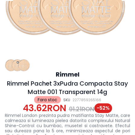
Rimmel
Rimmel Pachet 3xPudra Compacta Stay
Matte 001 Transparent 14g
Fara stoc
SKU
2277859265166
43.62RON
-
52
%
91.21RON
Rimmel London prezinta pudra matifianta Stay Matte, care
calmeaza si lumineaza pielea datorita complexului Natural
Shine-Control cu bumbac, musetel si castravete. Efectul
sau dureaza pana la 5 ore, minimizeaza aspectul de pori