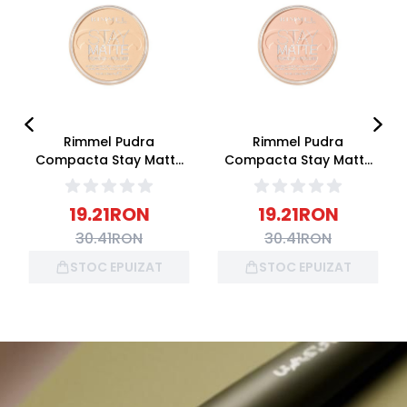
Rimmel Pudra
Rimmel Pudra
Compacta Stay Matte
Compacta Stay Matte
001 Transparent 14g
002 Pink Blossom 14g
19.21
RON
19.21
RON
30.41
RON
30.41
RON
STOC EPUIZAT
STOC EPUIZAT