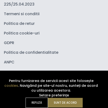
225/25.04.2023
Termeni si conditii
Politica de retur
Politica cookie-uri
GDPR
Politica de confidentialitate
ANPC
Pentru furnizarea de servicii acest site folosește
cookies
. Navigând pe site-ul nostru, sunteți de acord
cu utilizarea acestora.
Setare preferințe
Copyright ©
2026
Depozituldecosmetice.ro. Toate
drepturile sunt rezervate.
REFUZĂ
SUNT DE ACORD