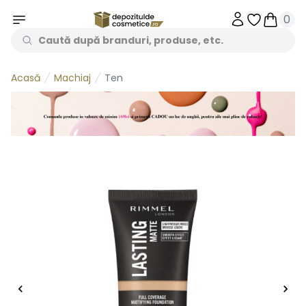
0
Obiecte în 
Obiecte
Machiaj
Ten
Acasă