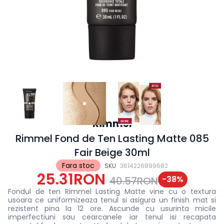
Rimmel
Rimmel Fond de Ten Lasting Matte 085
Fair Beige 30ml
Fara stoc
SKU
3614226899682
25.31RON
-
38
%
40.57RON
Fondul de ten Rimmel Lasting Matte vine cu o textura
usoara ce uniformizeaza tenul si asigura un finish mat si
rezistent pina la 12 ore. Ascunde cu usurinta micile
imperfectiuni sau cearcanele iar tenul isi recapata