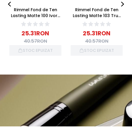
Rimmel Fond de Ten
Rimmel Fond de Ten
Lasting Matte 100 Ivory
Lasting Matte 103 True
30ml
Ivory 30ml
25.31
RON
25.31
RON
40.57
RON
40.57
RON
STOC EPUIZAT
STOC EPUIZAT