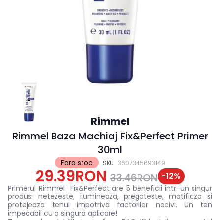
Rimmel
Rimmel Baza Machiaj Fix&Perfect Primer
30ml
Fara stoc
SKU
3607345693149
29.39RON
-
12
%
33.46RON
Primerul Rimmel Fix&Perfect are 5 beneficii intr-un singur
produs: netezeste, ilumineaza, pregateste, matifiaza si
protejeaza tenul impotriva factorilor nocivi. Un ten
impecabil cu o singura aplicare!