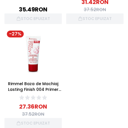
31.42
RON
35.49
RON
37.52
RON
STOC EPUIZAT
STOC EPUIZAT
-
27
%
Rimmel Baza de Machiaj
Lasting Finish 004 Primer
30ml
27.36
RON
37.52
RON
STOC EPUIZAT