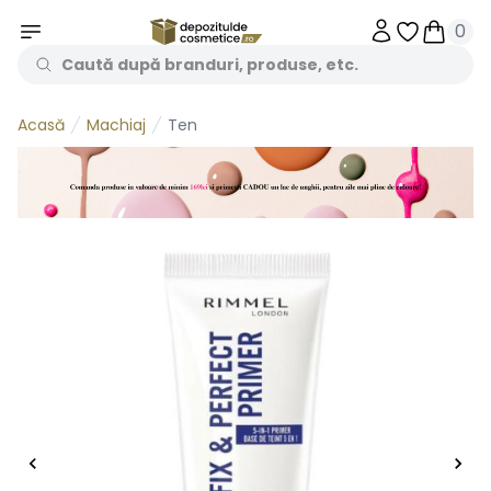
0
Obiecte în 
Obiecte
Machiaj
Ten
Acasă