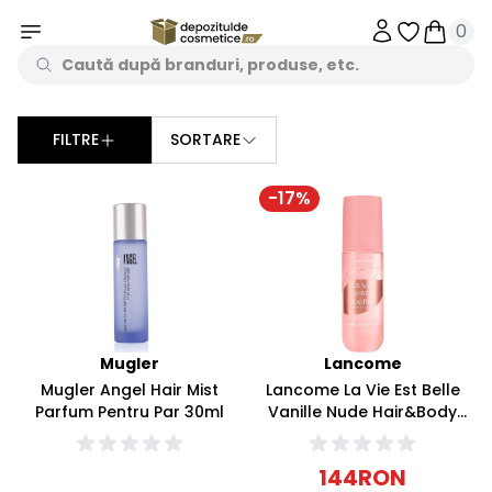
0
Obiecte în 
Obiecte
FILTRE
SORTARE
Sorteaza dupa
-
17
%
Mugler
Lancome
Mugler Angel Hair Mist
Lancome La Vie Est Belle
Parfum Pentru Par 30ml
Vanille Nude Hair&Body
Mist Spray pentru corp si
par 100ml
144
RON