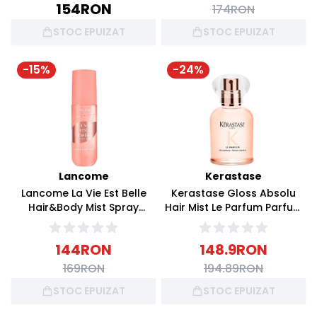
154
RON
174
RON
STOC EPUIZAT
STOC EPUIZAT
-
15
%
-
24
%
Lancome
Kerastase
Lancome La Vie Est Belle
Kerastase Gloss Absolu
Hair&Body Mist Spray
Hair Mist Le Parfum Parfum
pentru corp si par 100ml
pentru par 30ml
144
RON
148.9
RON
169
RON
194.89
RON
STOC EPUIZAT
STOC EPUIZAT