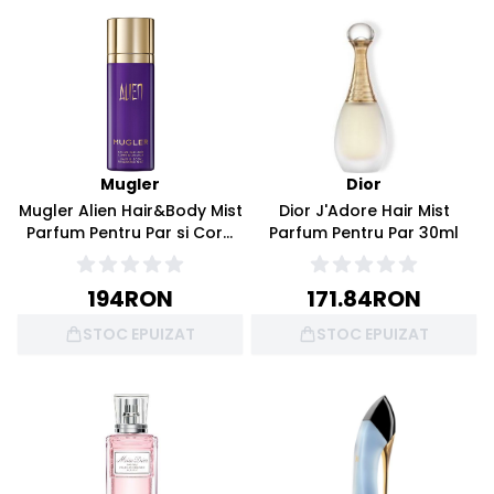
Mugler
Dior
Mugler Alien Hair&Body Mist
Dior J'Adore Hair Mist
Parfum Pentru Par si Corp
Parfum Pentru Par 30ml
100ml
194
RON
171.84
RON
STOC EPUIZAT
STOC EPUIZAT