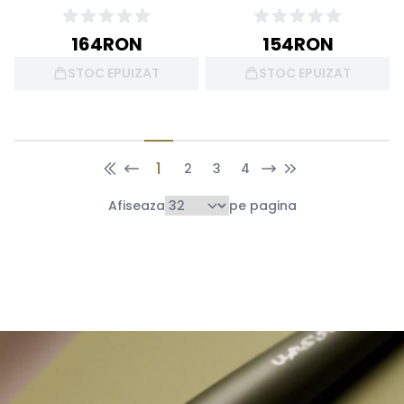
164
RON
154
RON
STOC EPUIZAT
STOC EPUIZAT
1
2
3
4
Afiseaza
pe pagina