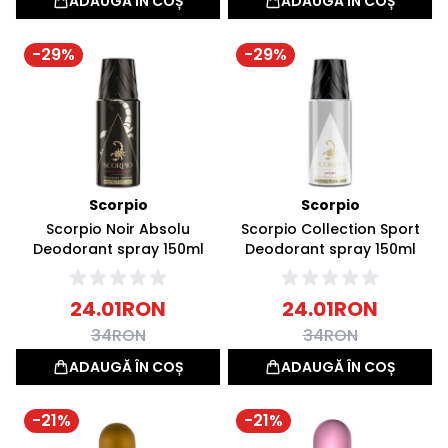
ADAUGĂ ÎN COȘ
ADAUGĂ ÎN COȘ
-
29
%
-
29
%
Scorpio
Scorpio
Scorpio Noir Absolu
Scorpio Collection Sport
Deodorant spray 150ml
Deodorant spray 150ml
24.01
RON
24.01
RON
34
RON
34
RON
ADAUGĂ ÎN COȘ
ADAUGĂ ÎN COȘ
-
21
%
-
21
%