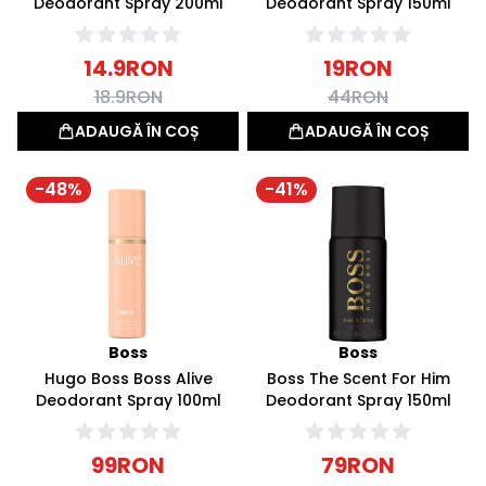
Deodorant Spray 200ml
Deodorant Spray 150ml
14.9
RON
19
RON
18.9
RON
44
RON
ADAUGĂ ÎN COȘ
ADAUGĂ ÎN COȘ
-
48
%
-
41
%
Boss
Boss
Hugo Boss Boss Alive
Boss The Scent For Him
Deodorant Spray 100ml
Deodorant Spray 150ml
99
RON
79
RON