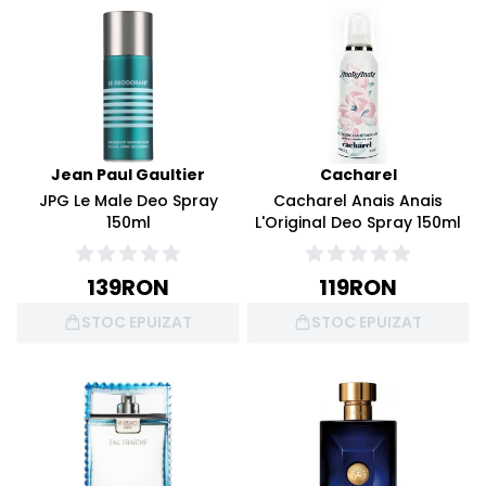
Jean Paul Gaultier
Cacharel
JPG Le Male Deo Spray
Cacharel Anais Anais
150ml
L'Original Deo Spray 150ml
139
RON
119
RON
STOC EPUIZAT
STOC EPUIZAT