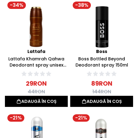
-
34
%
-
38
%
Lattafa
Boss
Lattafa Khamrah Qahwa
Boss Bottled Beyond
Deodorant spray unisex
Deodorant spray 150ml
200ml
29
RON
89
RON
44
RON
144
RON
ADAUGĂ ÎN COȘ
ADAUGĂ ÎN COȘ
-
21
%
-
21
%