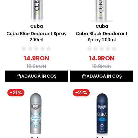
Cuba
Cuba
Cuba Blue Dedorant Spray
Cuba Black Deodorant
200ml
Spray 200ml
14.9
RON
14.9
RON
18.9
RON
18.9
RON
ADAUGĂ ÎN COȘ
ADAUGĂ ÎN COȘ
-
21
%
-
21
%