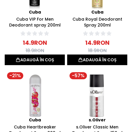
Cuba
Cuba
Cuba VIP For Men
Cuba Royal Deodorant
Deodorant spray 200ml
Spray 200ml
14.9
RON
14.9
RON
18.9
RON
18.9
RON
ADAUGĂ ÎN COȘ
ADAUGĂ ÎN COȘ
-
21
%
-
57
%
Cuba
s.Oliver
Cuba Heartbreaker
s.Oliver Classic Men