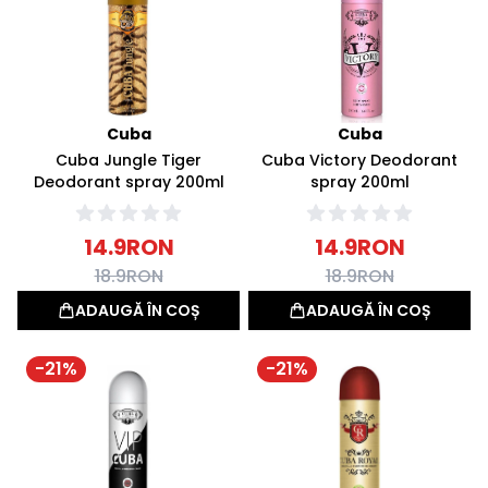
Cuba
Cuba
Cuba Jungle Tiger
Cuba Victory Deodorant
Deodorant spray 200ml
spray 200ml
14.9
RON
14.9
RON
18.9
RON
18.9
RON
ADAUGĂ ÎN COȘ
ADAUGĂ ÎN COȘ
-
21
%
-
21
%