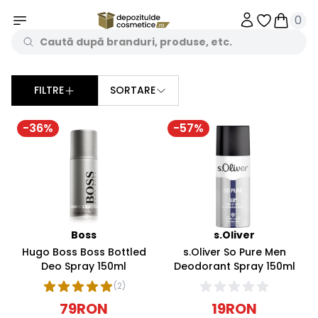
0
Obiecte în 
Obiecte
FILTRE
SORTARE
Sorteaza dupa
-
36
%
-
57
%
Boss
s.Oliver
Hugo Boss Boss Bottled
s.Oliver So Pure Men
Deo Spray 150ml
Deodorant Spray 150ml
(
2
)
79
RON
19
RON