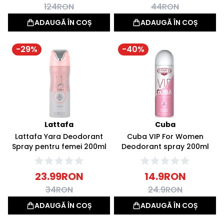
124
RON
44
RON
ADAUGĂ ÎN COȘ
ADAUGĂ ÎN COȘ
-
29
%
-
40
%
Lattafa
Cuba
Lattafa Yara Deodorant
Cuba VIP For Women
Spray pentru femei 200ml
Deodorant spray 200ml
23.99
RON
14.9
RON
34
RON
24.9
RON
ADAUGĂ ÎN COȘ
ADAUGĂ ÎN COȘ