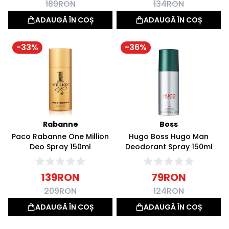
189
RON
134
RON
ADAUGĂ ÎN COȘ
ADAUGĂ ÎN COȘ
-
33
%
-
36
%
Rabanne
Boss
Paco Rabanne One Million
Hugo Boss Hugo Man
Deo Spray 150ml
Deodorant Spray 150ml
139
RON
79
RON
209
RON
124
RON
ADAUGĂ ÎN COȘ
ADAUGĂ ÎN COȘ