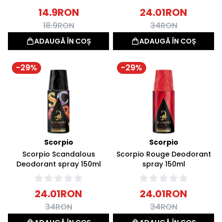
14.9
RON
24.01
RON
18.9
RON
34
RON
ADAUGĂ ÎN COȘ
ADAUGĂ ÎN COȘ
-
29
%
-
29
%
Scorpio
Scorpio
Scorpio Scandalous
Scorpio Rouge Deodorant
Deodorant spray 150ml
spray 150ml
24.01
RON
24.01
RON
34
RON
34
RON