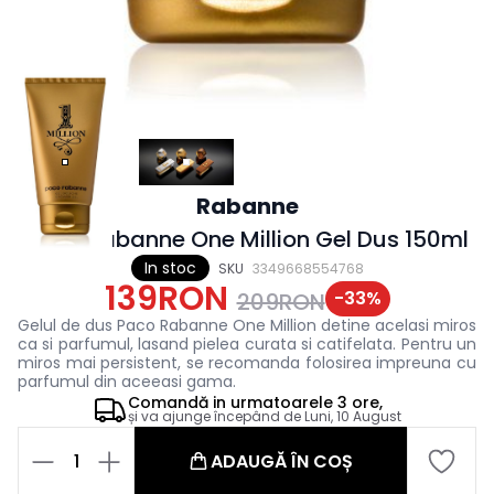
Rabanne
Paco Rabanne One Million Gel Dus 150ml
In stoc
SKU
3349668554768
139RON
-
33
%
209RON
Gelul de dus Paco Rabanne One Million detine acelasi miros
ca si parfumul, lasand pielea curata si catifelata. Pentru un
miros mai persistent, se recomanda folosirea impreuna cu
parfumul din aceeasi gama.
Comandă in
urmatoarele
3 ore,
și va ajunge începând de
Luni, 10 August
1
ADAUGĂ ÎN COȘ