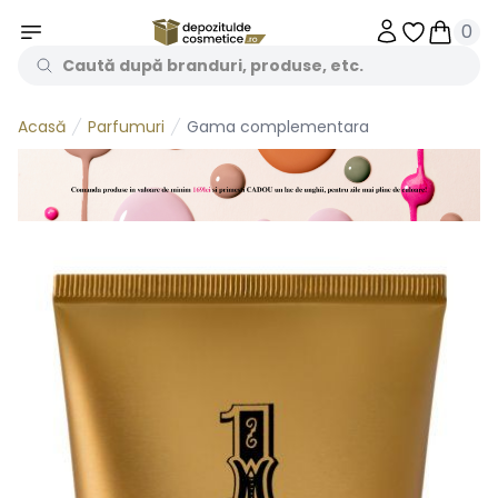
0
Obiecte în 
Obiecte
Parfumuri
Gama complementara
Acasă