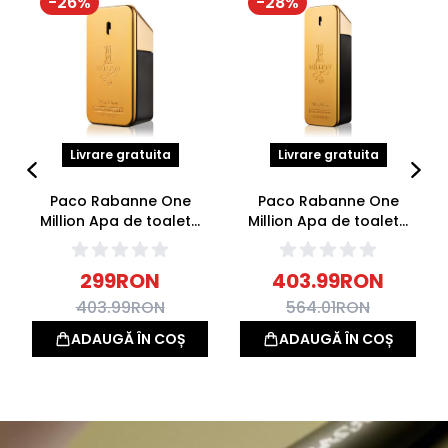
-
26
%
-
28
%
Livrare gratuita
Livrare gratuita
Paco Rabanne One
Paco Rabanne One
Million Apa de toaleta
Million Apa de toaleta
50ml
100ml
299
RON
403.99
RON
403.99
RON
564.01
RON
ADAUGĂ ÎN COȘ
ADAUGĂ ÎN COȘ