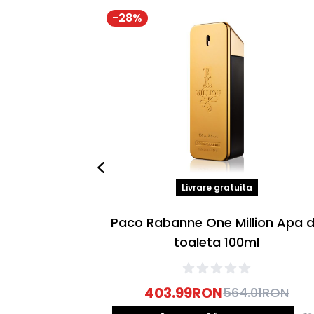
-
28
%
Livrare gratuita
Paco Rabanne One Million Apa 
toaleta 100ml
403.99
RON
564.01
RON