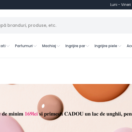
Luni - Vineri
ati
Parfumuri
Machiaj
Ingrijire par
Ingrijire piele
Ac