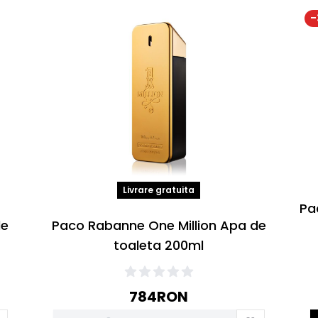
-
Livrare gratuita
Pa
de
Paco Rabanne One Million Apa de
toaleta 200ml
784
RON