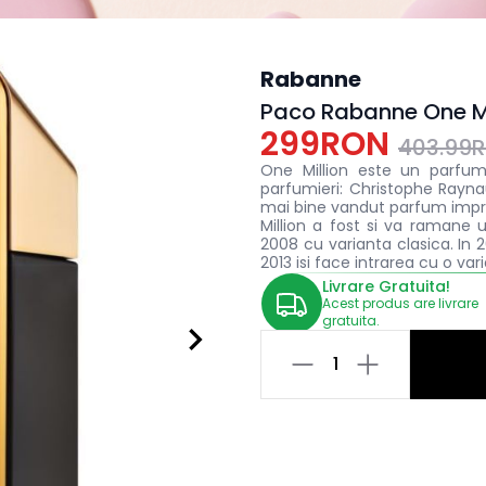
Rabanne
Paco Rabanne One Mi
299RON
403.99
One Million este un parfum 
parfumieri: Christophe Raynau
mai bine vandut parfum impr
Million a fost si va ramane u
2008 cu varianta clasica. In 2
2013 isi face intrarea cu o va
Livrare Gratuita!
Acest produs are livrare
gratuita.
1