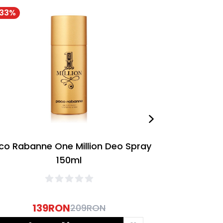
33
%
-
32
%
co Rabanne One Million Deo Spray
Paco Rabann
150ml
139
RON
1
209
RON