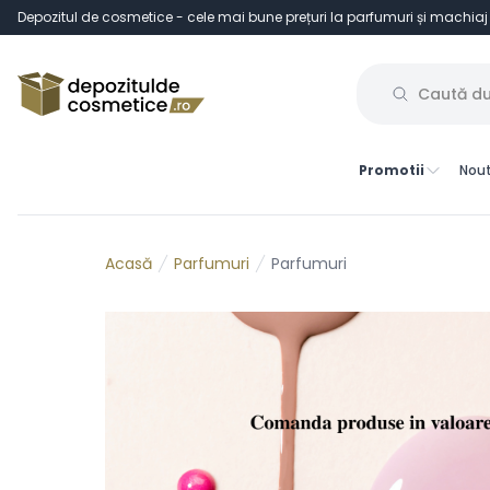
Depozitul de cosmetice - cele mai bune prețuri la parfumuri și machiaj
Promotii
Nout
Parfumuri
Parfumuri
Acasă