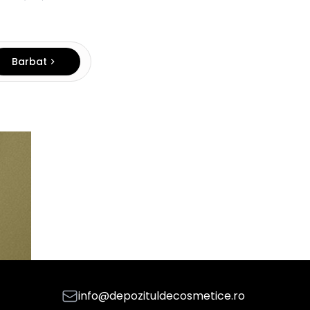
Barbat
info@depozituldecosmetice.ro