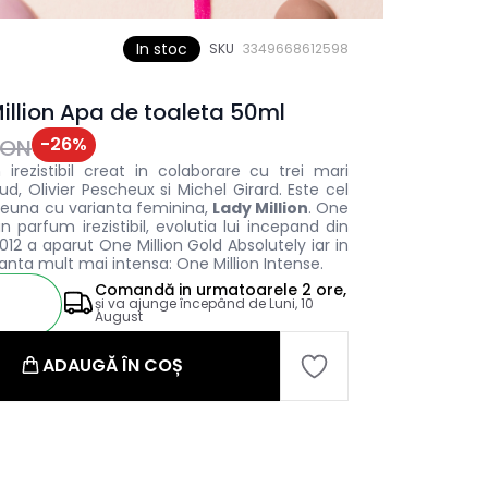
In stoc
SKU
3349668612598
llion Apa de toaleta 50ml
-
26
%
RON
irezistibil creat in colaborare cu trei mari
d, Olivier Pescheux si Michel Girard. Este cel
euna cu varianta feminina,
Lady Million
. One
n parfum irezistibil, evolutia lui incepand din
012 a aparut One Million Gold Absolutely iar in
rianta mult mai intensa: One Million Intense.
Comandă in
urmatoarele
2 ore,
și va ajunge începând de
Luni, 10
August
ADAUGĂ ÎN COȘ