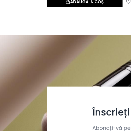
ADAUGĂ ÎN COȘ
Înscrieț
Abonați-vă pent