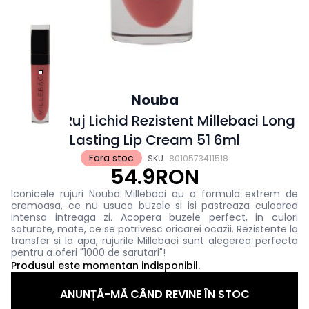
Nouba
Nouba Ruj Lichid Rezistent Millebaci Long
Lasting Lip Cream 51 6ml
Fara stoc
SKU
8010573411518
54.9RON
Iconicele rujuri Nouba Millebaci au o formula extrem de
cremoasa, ce nu usuca buzele si isi pastreaza culoarea
intensa intreaga zi. Acopera buzele perfect, in culori
saturate, mate, ce se potrivesc oricarei ocazii. Rezistente la
transfer si la apa, rujurile Millebaci sunt alegerea perfecta
pentru a oferi "1000 de sarutari"!
Produsul este momentan indisponibil.
ANUNȚĂ-MĂ CÂND REVINE ÎN STOC