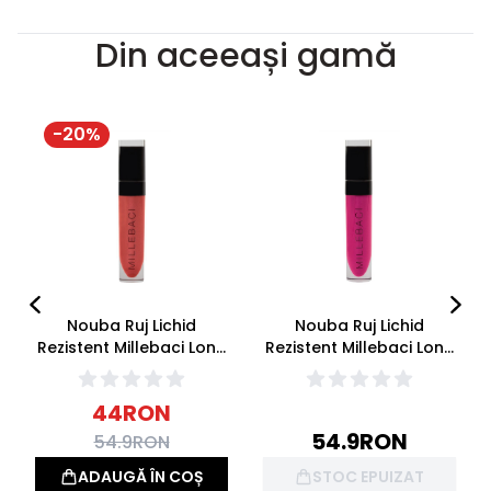
Din aceeași gamă
-
20
%
Nouba Ruj Lichid
Nouba Ruj Lichid
Rezistent Millebaci Long
Rezistent Millebaci Long
Lasting Lip Cream 13
Lasting Lip Cream 15
6ml
6ml
44
RON
54.9
RON
54.9
RON
ADAUGĂ ÎN COȘ
STOC EPUIZAT