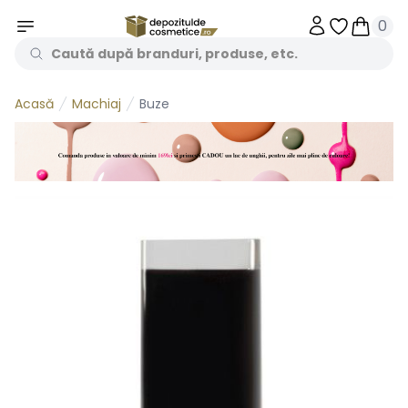
0
Obiecte în 
Obiecte
Machiaj
Buze
Acasă