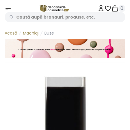
0
Obiecte în 
Obiecte
Machiaj
Buze
Acasă