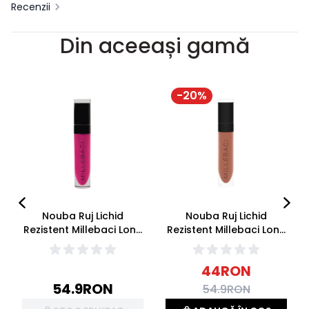
Recenzii
Din aceeași gamă
-
20
%
Nouba Ruj Lichid
Nouba Ruj Lichid
Rezistent Millebaci Long
Rezistent Millebaci Long
Lasting Lip Cream 15
Lasting Lip Cream 16
6ml
6ml
44
RON
54.9
RON
54.9
RON