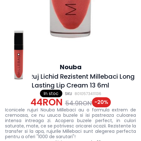
Nouba
Nouba Ruj Lichid Rezistent Millebaci Long
Lasting Lip Cream 13 6ml
In stoc
SKU
8010573411136
44RON
-
20
%
54.9RON
Iconicele rujuri Nouba Millebaci au o formula extrem de
cremoasa, ce nu usuca buzele si isi pastreaza culoarea
intensa intreaga zi. Acopera buzele perfect, in culori
saturate, mate, ce se potrivesc oricarei ocazii. Rezistente la
transfer si la apa, rujurile Millebaci sunt alegerea perfecta
pentru a oferi "1000 de sarutari"!