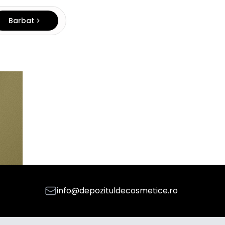
Barbat
info@depozituldecosmetice.ro