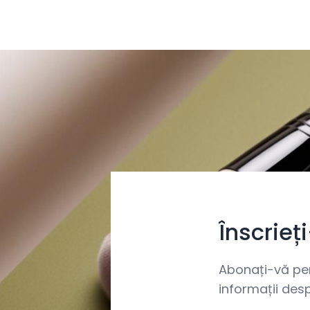
Înscrieț
Abonați-vă pent
informații desp