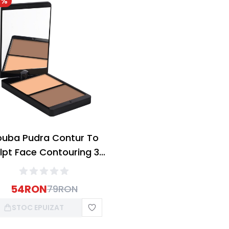
2
%
uba Pudra Contur To
lpt Face Contouring 30
Dark 14g
54
RON
79
RON
STOC EPUIZAT