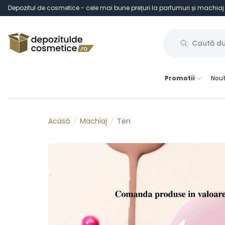
Depozitul de cosmetice - cele mai bune prețuri la parfumuri și machiaj
Promotii
Nout
Machiaj
Ten
Acasă