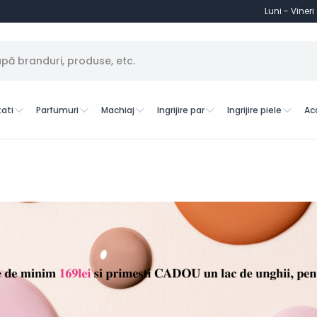
Luni - Vineri
ati
Parfumuri
Machiaj
Ingrijire par
Ingrijire piele
Ac