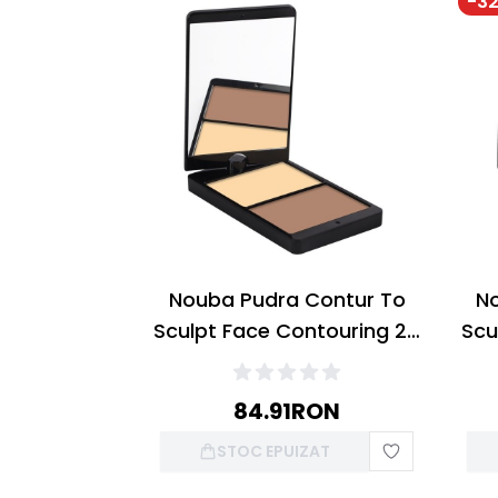
-
3
Nouba Pudra Contur To
No
Sculpt Face Contouring 25
Scu
Medium 14g
84.91
RON
STOC EPUIZAT