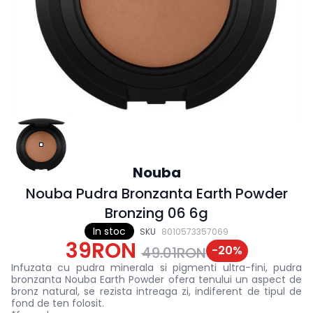
Nouba
Nouba Pudra Bronzanta Earth Powder
Bronzing 06 6g
In stoc
SKU
8010573357069
39RON
-
20
%
49.01RON
Infuzata cu pudra minerala si pigmenti ultra-fini, pudra
bronzanta Nouba Earth Powder ofera tenului un aspect de
bronz natural, se rezista intreaga zi, indiferent de tipul de
fond de ten folosit.