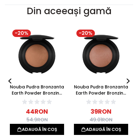
Din aceeași gamă
-
20
%
-
20
%
Nouba Pudra Bronzanta
Nouba Pudra Bronzanta
Earth Powder Bronzing
Earth Powder Bronzing
01 6g
03 6g
44
RON
39
RON
54.9
RON
49.01
RON
ADAUGĂ ÎN COȘ
ADAUGĂ ÎN COȘ