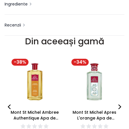
Ingrediente
Recenzii
Din aceeași gamă
-
38
%
-
34
%
Mont St Michel Ambree
Mont St Michel Apres
Authentique Apa de
L'orange Apa de
colonie unisex 500ml
colonie unisex 250ml