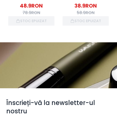
48.9
RON
38.9
RON
78.9
RON
58.9
RON
STOC EPUIZAT
STOC EPUIZAT
Înscrieți-vă la newsletter-ul
nostru