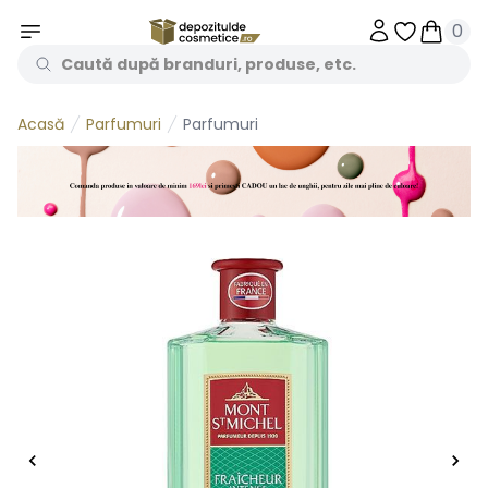
0
Obiecte în 
Obiecte
Parfumuri
Parfumuri
Acasă