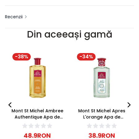
Recenzii
Din aceeași gamă
-
38
%
-
34
%
Mont St Michel Ambree
Mont St Michel Apres
Authentique Apa de
L'orange Apa de
colonie unisex 500ml
colonie unisex 250ml
48.9
RON
38.9
RON