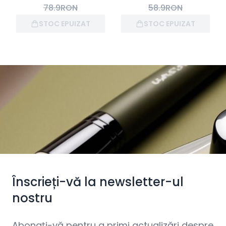
78.9
RON
58.9
RON
STOC EPUIZAT
STOC EPUIZAT
Înscrieți-vă la newsletter-ul
nostru
Abonați-vă pentru a primi actualizări despre