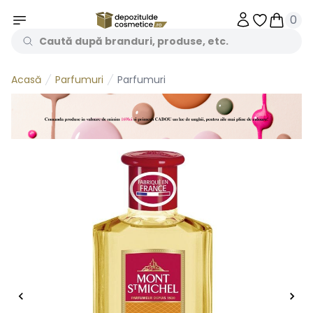
0
Obiecte în 
Obiecte
Parfumuri
Parfumuri
Acasă