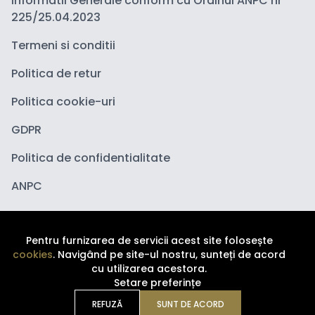
Informatii Generale conform cu Ordinul ANPC nr
225/25.04.2023
Termeni si conditii
Politica de retur
Politica cookie-uri
GDPR
Politica de confidentialitate
ANPC
Pentru furnizarea de servicii acest site folosește
cookies
. Navigând pe site-ul nostru, sunteți de acord
cu utilizarea acestora.
Setare preferințe
Copyright ©
2026
Depozituldecosmetice.ro. Toate
drepturile sunt rezervate.
REFUZĂ
SUNT DE ACORD