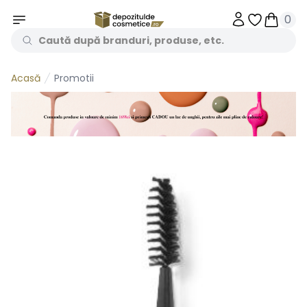
0
Obiecte în 
Obiecte
Promotii
Acasă