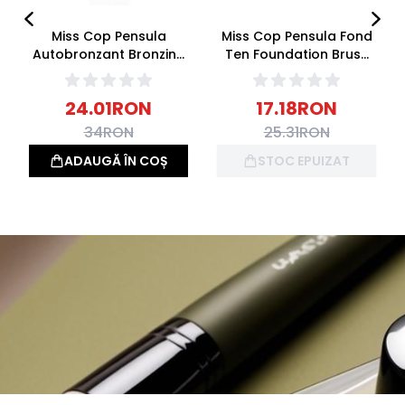
Miss Cop Pensula
Miss Cop Pensula Fond
Autobronzant Bronzing
Ten Foundation Brush
Brush #05
#02
24.01
RON
17.18
RON
34
RON
25.31
RON
ADAUGĂ ÎN COȘ
STOC EPUIZAT