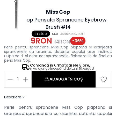
Miss Cop
Miss Cop Pensula Sprancene Eyebrow
Brush #14
In stoc
SKU
3545234570013
9RON
-
36
%
14RON
Perie pentru sprancene Miss Cop piaptana si aranjeaza
sprancenele cu usurinta, datorita capului usor inclinat.
Dupa ce ti-ai conturat sprancenele, finiseaza-le de final cu
peria Miss Cop.
Comandă in
urmatoarele
8 ore,
și va ajunge începând de
Luni, 10 August
1
ADAUGĂ ÎN COȘ
Descriere
Perie pentru sprancene Miss Cop piaptana si
aranjeaza sprancenele cu usurinta, datorita capului