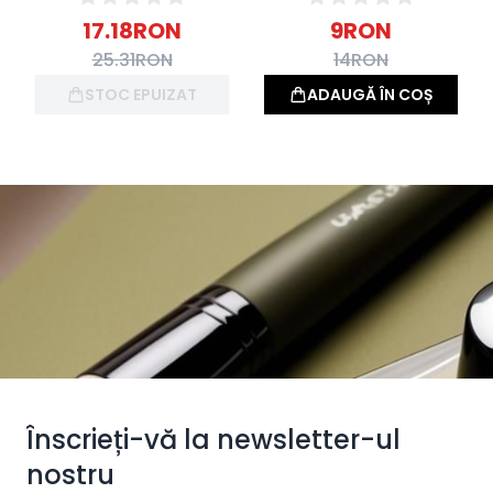
17.18
RON
9
RON
25.31
RON
14
RON
STOC EPUIZAT
ADAUGĂ ÎN COȘ
Înscrieți-vă la newsletter-ul
nostru