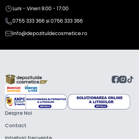
Luni - Vineri 9:00 - 17:00
0755 333 366
si
0756 333 366
info@depozituldecosmetice.ro
Despre Noi
Contact
Intrebari frecvente