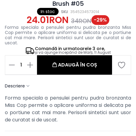
Brush #05
In stoc
SKU
3545234573014
24.01RON
-
29
%
34RON
Forma speciala a pensulei pentru pudra bronzanta Miss
Cop permite o aplicare uniforma si delicata pe o portiune
cat mai mare. Perisorii sintetici sunt usor de curatat si de
uscat.
Comandă in
urmatoarele
3 ore,
și va ajunge începând de
Marți, 11 August
1
ADAUGĂ ÎN COȘ
Descriere
Forma speciala a pensulei pentru pudra bronzanta
Miss Cop permite o aplicare uniforma si delicata pe
o portiune cat mai mare. Perisorii sintetici sunt usor
de curatat si de uscat.