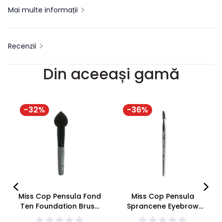
Mai multe informații
Recenzii
Din aceeași gamă
-
32
%
-
36
%
Miss Cop Pensula Fond
Miss Cop Pensula
Ten Foundation Brush
Sprancene Eyebrow
#02
Brush #14