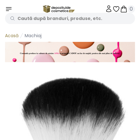
0
Obiecte în 
Obiecte
Machiaj
Acasă