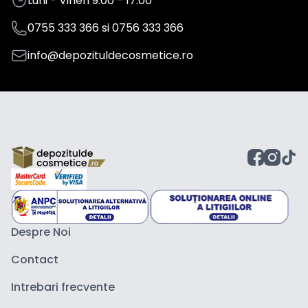
Luni - Vineri 9:00 - 17:00
0755 333 366
si
0756 333 366
info@depozituldecosmetice.ro
Despre Noi
Contact
Intrebari frecvente