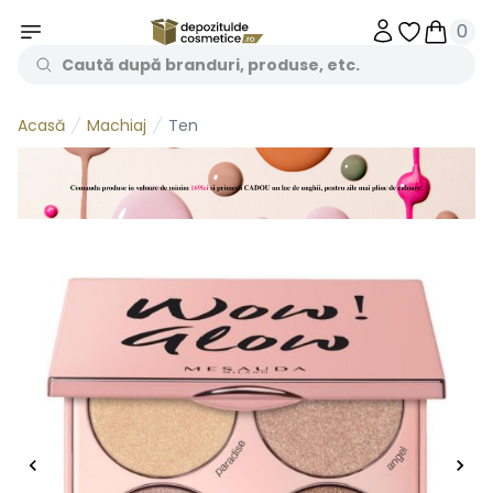
0
Obiecte în 
Obiecte
Machiaj
Ten
Acasă