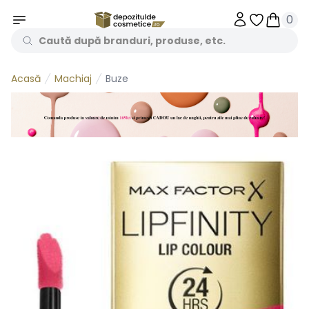
0
Obiecte în 
Obiecte
Machiaj
Buze
Acasă