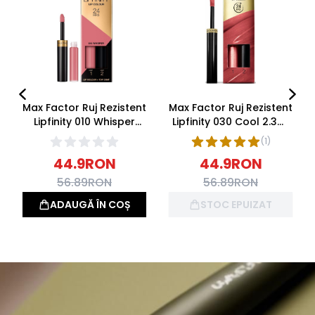
Max Factor Ruj Rezistent
Max Factor Ruj Rezistent
Lipfinity 010 Whisper
Lipfinity 030 Cool 2.3ml
2.3ml + Balsam 1.9g
+ Balsam 1.9g
(
1
)
44.9
RON
44.9
RON
56.89
RON
56.89
RON
ADAUGĂ ÎN COȘ
STOC EPUIZAT