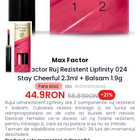
Max Factor
Max Factor Ruj Rezistent Lipfinity 024
Stay Cheerful 2.3ml + Balsam 1.9g
Fara stoc
SKU
8005610624648
44.9RON
-
21
%
56.89RON
Rujul ultrarezistent Lipfinity are 2 componente: ruj rezistent
+ balsam. Culoarea rezista intreaga zi, iar luciul se
reimprospateaza ori de cate ori buzele simt nevoia.
Destinat femeilor ce-si doresc un ruj foarte rezistent,
pentru intreaga zi, care sa nu pateze si sa nu se intinda.
Termen de valabilitate conform PAO: 36 luni din momentul
deschiderii.