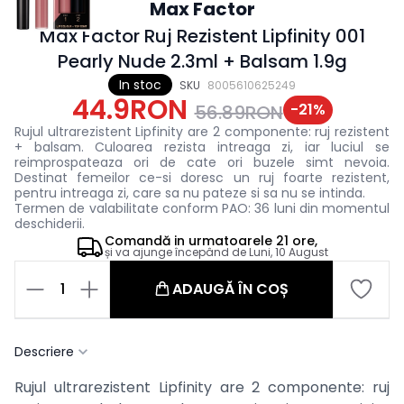
Max Factor
Max Factor Ruj Rezistent Lipfinity 001
Pearly Nude 2.3ml + Balsam 1.9g
In stoc
SKU
8005610625249
44.9RON
-
21
%
56.89RON
Rujul ultrarezistent Lipfinity are 2 componente: ruj rezistent
+ balsam. Culoarea rezista intreaga zi, iar luciul se
reimprospateaza ori de cate ori buzele simt nevoia.
Destinat femeilor ce-si doresc un ruj foarte rezistent,
pentru intreaga zi, care sa nu pateze si sa nu se intinda.
Termen de valabilitate conform PAO: 36 luni din momentul
deschiderii.
Comandă in
urmatoarele
21 ore,
și va ajunge începând de
Luni, 10 August
1
ADAUGĂ ÎN COȘ
Descriere
Rujul ultrarezistent Lipfinity are 2 componente: ruj