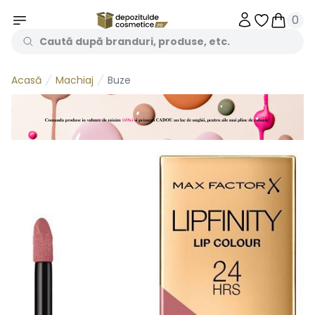
0
Obiecte în 
Obiecte
Machiaj
Buze
Acasă