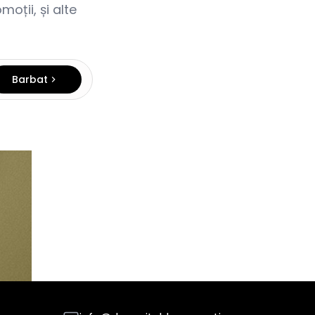
oții, și alte
Barbat