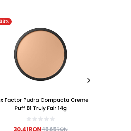
33
%
-
57
%
x Factor Pudra Compacta Creme
Max Factor
Puff 81 Truly Fair 14g
Puff 
30.41
RON
17.
45.65
RON