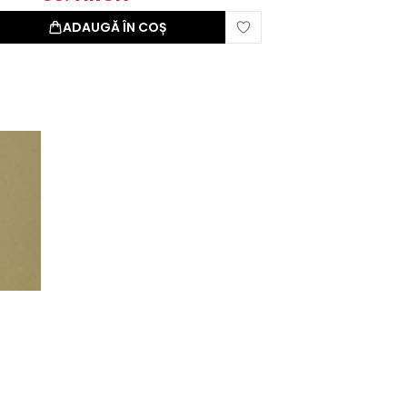
ADAUGĂ ÎN COȘ
S