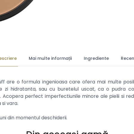
escriere
Mai multe informații
Ingrediente
Recenz
re o formula ingenioasa care ofera mai multe posibilit
 zi hidratanta, sau cu buretelul uscat, ca o pudra 
 Acopera perfect imperfectiunile minore ale pielii si redu
 si vara.
uni din momentul deschiderii.