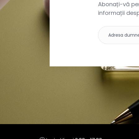
Abonați-vă pent
informații desp