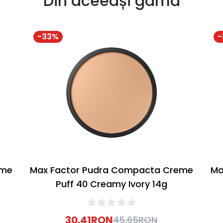
Din aceeași gamă
-
33
%
-
eme
Max Factor Pudra Compacta Creme
Ma
Puff 40 Creamy Ivory 14g
30.41
RON
45.65
RON