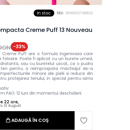
In stoc
SKU
3616302748822
ompacta Creme Puff 13 Nouveau
-
33
%
5RON
Creme Puff are o formula ingenioasa care
e folosire. Poate fi aplicat cu un burete umed,
idratanta, sau cu buretelul uscat, ca o pudra
ten pentru a reimprospata machiajul de-a
imperfectiunile minore ale pielii si reduce din
ntru protejarea tenului, in special pentru iarna
mativ
m PAO: 12 luni din momentul deschiderii.
le
22 ore,
ni, 10 August
ADAUGĂ ÎN COȘ