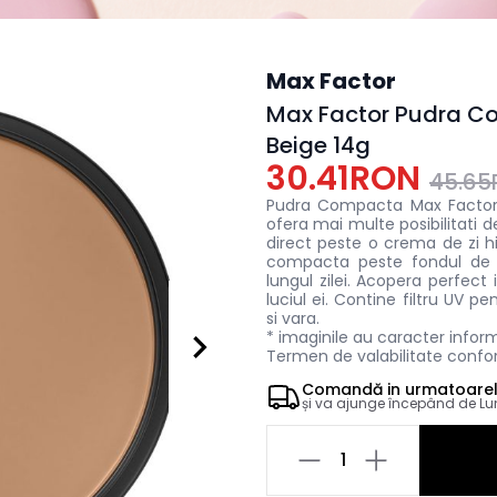
Max Factor
Max Factor Pudra C
Beige 14g
30.41RON
45.6
Pudra Compacta Max Factor 
ofera mai multe posibilitati d
direct peste o crema de zi h
compacta peste fondul de 
lungul zilei. Acopera perfect 
luciul ei. Contine filtru UV pe
si vara.
* imaginile au caracter infor
Termen de valabilitate confor
Comandă in
urmatoare
și va ajunge începând de
Lu
1