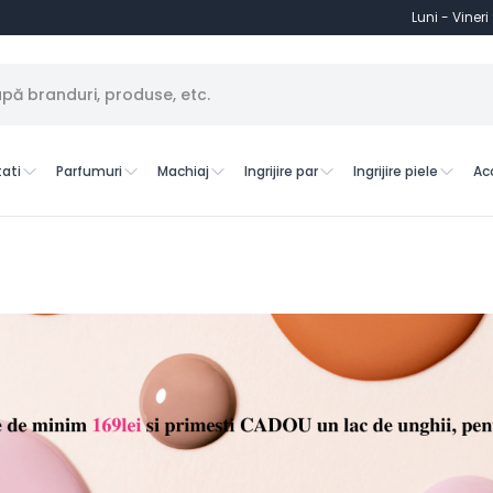
Luni - Vineri
ati
Parfumuri
Machiaj
Ingrijire par
Ingrijire piele
Ac