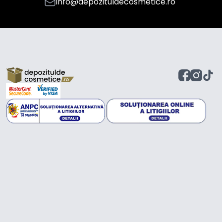
info@depozituldecosmetice.ro