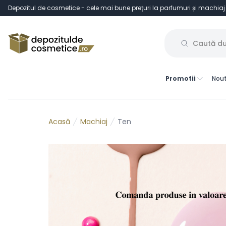
Depozitul de cosmetice - cele mai bune prețuri la parfumuri și machiaj
Promotii
Nout
Machiaj
Ten
Acasă