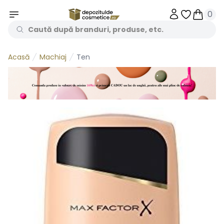
0
Obiecte în 
Obiecte
Machiaj
Ten
Acasă