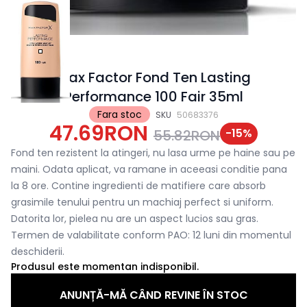
Max Factor Fond Ten Lasting
Performance 100 Fair 35ml
Fara stoc
SKU
50683376
47.69RON
-
15
%
55.82RON
Fond ten rezistent la atingeri, nu lasa urme pe haine sau pe
maini. Odata aplicat, va ramane in aceeasi conditie pana
la 8 ore. Contine ingredienti de matifiere care absorb
grasimile tenului pentru un machiaj perfect si uniform.
Datorita lor, pielea nu are un aspect lucios sau gras.
Termen de valabilitate conform PAO: 12 luni din momentul
deschiderii.
Produsul este momentan indisponibil.
ANUNȚĂ-MĂ CÂND REVINE ÎN STOC