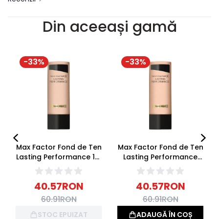
Din aceeași gamă
-
33
%
-
33
%
Max Factor Fond de Ten
Max Factor Fond de Ten
Lasting Performance 101
Lasting Performance
Ivory Beige 35ml
102 Pastelle 35ml
40.57
RON
40.57
RON
60.91
RON
60.91
RON
STOC EPUIZAT
ADAUGĂ ÎN COȘ