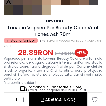
X
Lorvenn
Lorvenn Vopsea Par Beauty Color Vital
Tones Ash 70ml
In stoc la furnizor
SKU
Lorvenn Vopsea Par Beauty Color Ash
70ml
28.89RON
-
17
%
34.9RON
Vopseaua permanenta Lorvenn Beauty Color are o formula
profesionala, ce asigura culoare intensa, uniforma, stabila
si stralucitoare, fara a degrada firul de par. Contine ulei de
masline organic, vitamina C si keratina, care protejeaza
parul si ii ofera rezistenta si elasticitate, dar si mai multa
catifelare.
*nu contine oxidant
Comandă in
urmatoarele
5 ore,
și va ajunge începând de
Luni, 10 August
1
ADAUGĂ ÎN COȘ