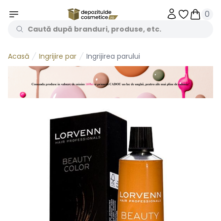
0
Obiecte în 
Obiecte
Ingrijire par
Ingrijirea parului
Acasă