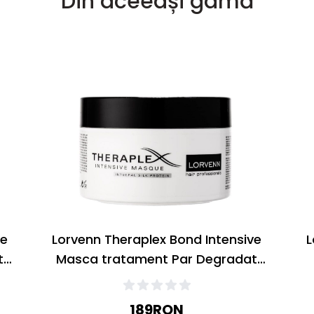
Din aceeași gamă
ve
Lorvenn Theraplex Bond Intensive
L
t
Masca tratament Par Degradat
500ml
189
RON