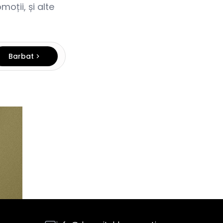
oții, și alte
Barbat