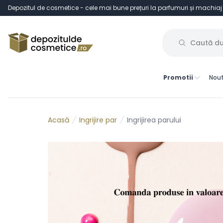
Depozitul de cosmetice - cele mai bune prețuri la parfumuri și machiaj
Promotii
Nout
Ingrijire par
Ingrijirea parului
Acasă