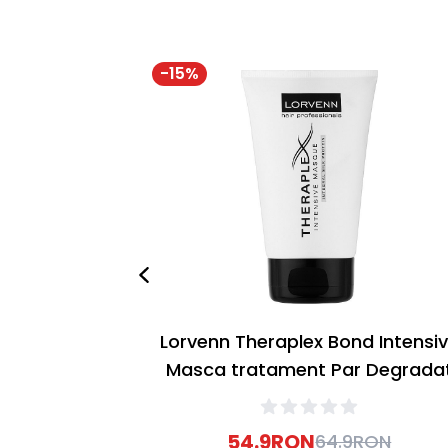
-
15
%
Lorvenn Theraplex Bond Intensi
Masca tratament Par Degrada
100ml
54.9
RON
64.9
RON