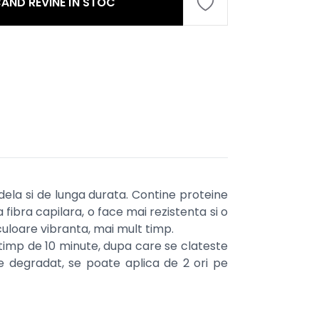
ÂND REVINE ÎN STOC
dela si de lunga durata. Contine proteine
fibra capilara, o face mai rezistenta si o
culoare vibranta, mai mult timp.
ze timp de 10 minute, dupa care se clateste
te degradat, se poate aplica de 2 ori pe