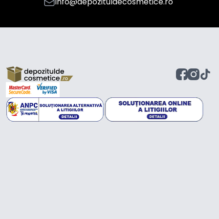
info@depozituldecosmetice.ro