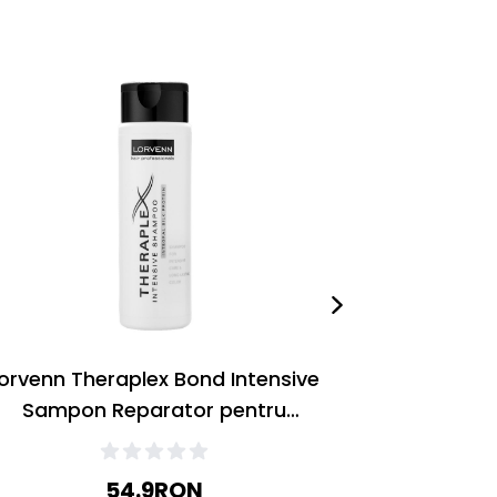
orvenn Theraplex Bond Intensive
Lorvenn Th
Sampon Reparator pentru
Sampon
stabilizarea culorii 200ml
stabil
54.9
RON