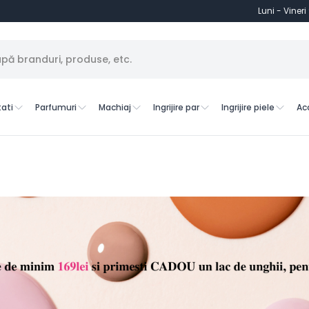
Luni - Vineri
ati
Parfumuri
Machiaj
Ingrijire par
Ingrijire piele
Ac