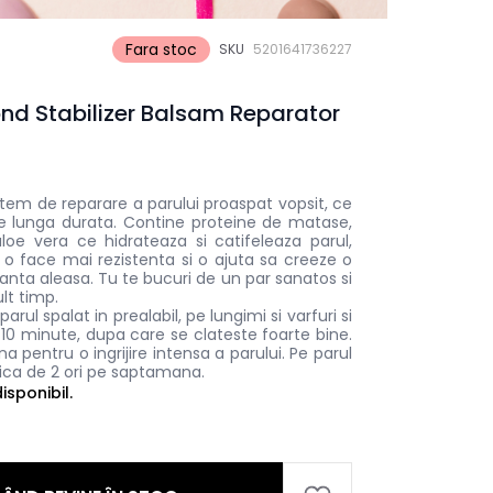
Fara stoc
SKU
5201641736227
nd Stabilizer Balsam Reparator
tem de reparare a parului proaspat vopsit, ce
 de lunga durata. Contine proteine de matase,
aloe vera ce hidrateaza si catifeleaza parul,
, o face mai rezistenta si o ajuta sa creeze o
nta aleasa. Tu te bucuri de un par sanatos si
lt timp.
arul spalat in prealabil, pe lungimi si varfuri si
10 minute, dupa care se clateste foarte bine.
 pentru o ingrijire intensa a parului. Pe parul
ica de 2 ori pe saptamana.
sponibil.