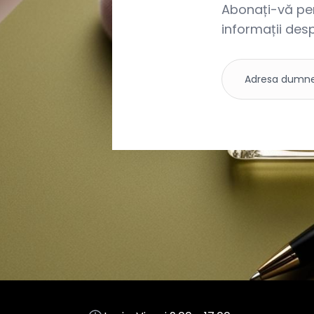
Abonați-vă pent
informații desp