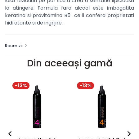
lasa reziduuri pe par sau a crea o senzatie lipicioasa
la atingere. Formula fara alcool este imbogatita
keratina si provitamina B5 ce ii confera proprietati
hidratante si de ingrijire.
Recenzii
Din aceeași gamă
-
13
%
-
13
%