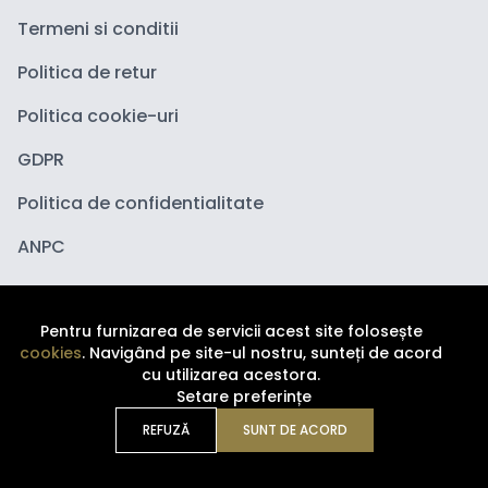
Termeni si conditii
Politica de retur
Politica cookie-uri
GDPR
Politica de confidentialitate
ANPC
Pentru furnizarea de servicii acest site folosește
cookies
. Navigând pe site-ul nostru, sunteți de acord
cu utilizarea acestora.
Setare preferințe
Copyright ©
2026
Depozituldecosmetice.ro. Toate
drepturile sunt rezervate.
REFUZĂ
SUNT DE ACORD