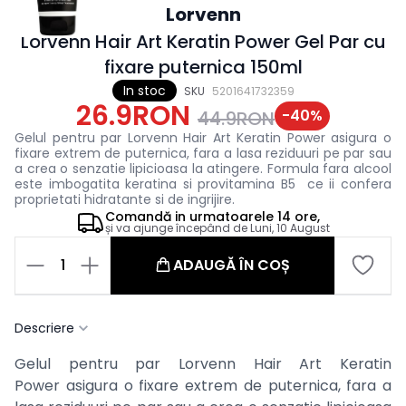
Lorvenn
Lorvenn Hair Art Keratin Power Gel Par cu
fixare puternica 150ml
In stoc
SKU
5201641732359
26.9RON
-
40
%
44.9RON
Gelul pentru par Lorvenn Hair Art Keratin Power asigura o
fixare extrem de puternica, fara a lasa reziduuri pe par sau
a crea o senzatie lipicioasa la atingere. Formula fara alcool
este imbogatita keratina si provitamina B5 ce ii confera
proprietati hidratante si de ingrijire.
Comandă in
urmatoarele
14 ore,
și va ajunge începând de
Luni, 10 August
1
ADAUGĂ ÎN COȘ
Descriere
Gelul pentru par Lorvenn Hair Art Keratin
Power asigura o fixare extrem de puternica, fara a