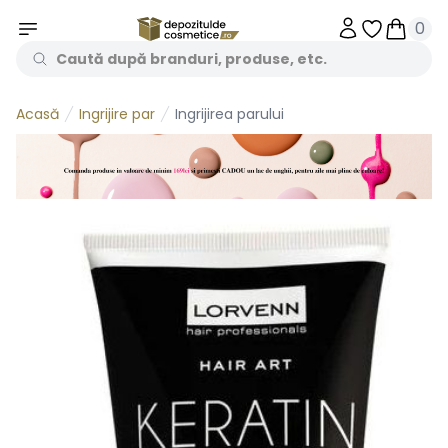
0
Obiecte în 
Obiecte
Ingrijire par
Ingrijirea parului
Acasă