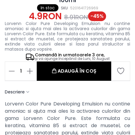
In stoc
SKU
5201641726969
4.9RON
-
45
%
8.91RON
Lorvenn Color Pure Developing Emulsion nu contine
amoniac si ajuta mai ales la activarea culorilor din gama
Lorvenn Color Pure. Este formulata cu keratina, vitamina B5
si extract de musetel, ce protejeaza sanatatea parului,
extinde viata culorii alese si lasa parul stralucitor si
matasos dupa vopsire.
Comandă in
urmatoarele
3 ore,
și va ajunge începând de
Luni, 10 August
1
ADAUGĂ ÎN COȘ
Descriere
Lorvenn Color Pure Developing Emulsion nu contine
amoniac si ajuta mai ales la activarea culorilor din
gama Lorvenn Color Pure. Este formulata cu
keratina, vitamina B5 si extract de musetel, ce
protejeaza sanatatea parului, extinde viata culorii