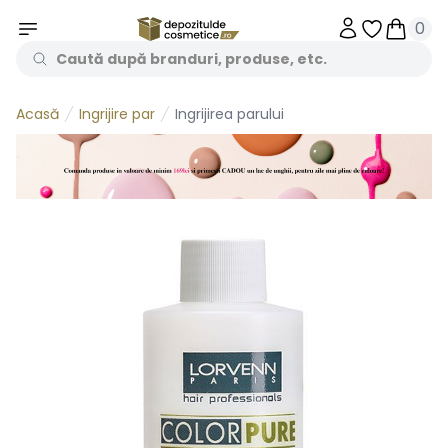
0
Obiecte în 
Obiecte
Ingrijire par
Ingrijirea parului
Acasă