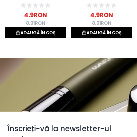
activatoare de culoare 4%
activatoare de culoare 6%
Fara Amoniac 100ml
Fara Amoniac 100ml
4.9
RON
4.9
RON
8.91
RON
8.91
RON
ADAUGĂ ÎN COȘ
ADAUGĂ ÎN COȘ
Înscrieți-vă la newsletter-ul