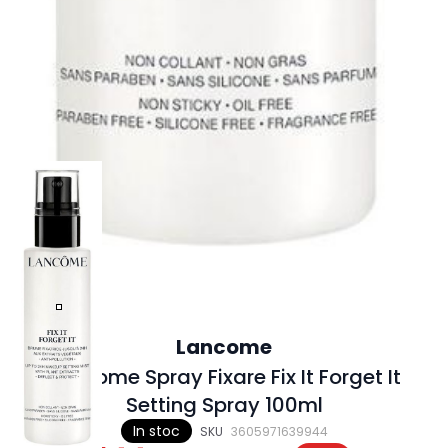
Lancome
Lancome Spray Fixare Fix It Forget It
Setting Spray 100ml
In stoc
SKU
3605971639944