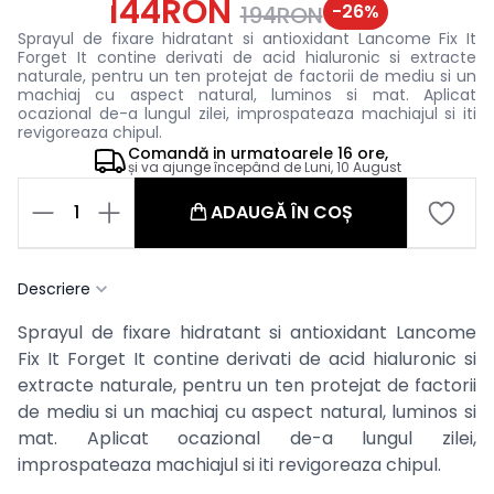
144RON
-
26
%
194RON
Sprayul de fixare hidratant si antioxidant Lancome Fix It
Forget It contine derivati de acid hialuronic si extracte
naturale, pentru un ten protejat de factorii de mediu si un
machiaj cu aspect natural, luminos si mat. Aplicat
ocazional de-a lungul zilei, improspateaza machiajul si iti
revigoreaza chipul.
Comandă in
urmatoarele
16 ore,
și va ajunge începând de
Luni, 10 August
1
ADAUGĂ ÎN COȘ
Descriere
Sprayul de fixare hidratant si antioxidant Lancome
Fix It Forget It contine derivati de acid hialuronic si
extracte naturale, pentru un ten protejat de factorii
de mediu si un machiaj cu aspect natural, luminos si
mat. Aplicat ocazional de-a lungul zilei,
improspateaza machiajul si iti revigoreaza chipul.