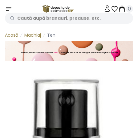
0
Obiecte în 
Obiecte
Machiaj
Ten
Acasă