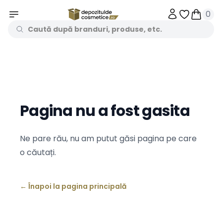
0
Obiecte în 
Obiecte
Pagina nu a fost gasita
Ne pare rău, nu am putut găsi pagina pe care
o căutați.
←
Înapoi la pagina principală