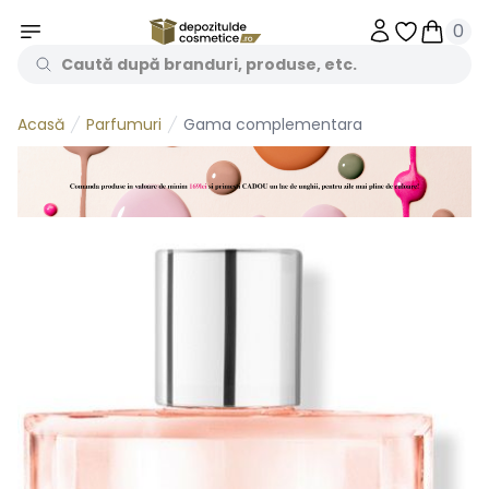
0
Obiecte în 
Obiecte
Parfumuri
Gama complementara
Acasă