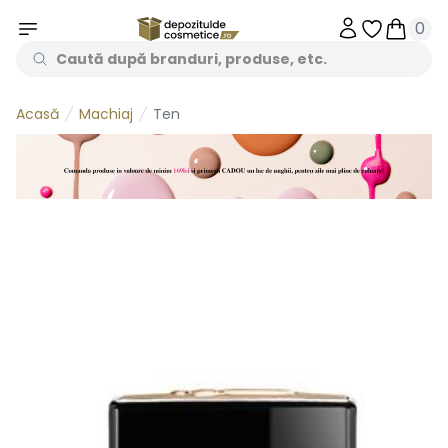
0
Obiecte în 
Obiecte
Machiaj
Ten
Acasă