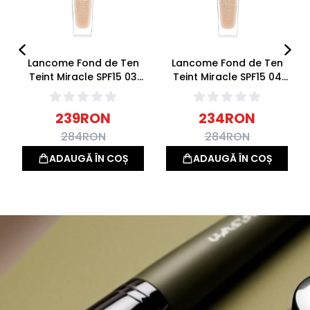
Lancome Fond de Ten
Lancome Fond de Ten
Teint Miracle SPF15 03
Teint Miracle SPF15 04
Beige Diaphane 30ml
Beige Nature 30ml
239
RON
234
RON
284
RON
284
RON
ADAUGĂ ÎN COȘ
ADAUGĂ ÎN COȘ