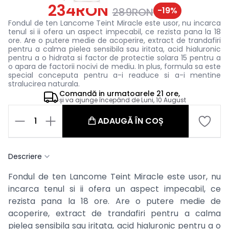
234RON
-
19
%
289RON
Fondul de ten Lancome Teint Miracle este usor, nu incarca
tenul si ii ofera un aspect impecabil, ce rezista pana la 18
ore. Are o putere medie de acoperire, extract de trandafiri
pentru a calma pielea sensibila sau iritata, acid hialuronic
pentru a o hidrata si factor de protectie solara 15 pentru a
o apara de factorii nocivi de mediu. In plus, formula sa este
special conceputa pentru a-i readuce si a-i mentine
stralucirea naturala.
Comandă in
urmatoarele
21 ore,
și va ajunge începând de
Luni, 10 August
1
ADAUGĂ ÎN COȘ
Descriere
Fondul de ten Lancome Teint Miracle este usor, nu
incarca tenul si ii ofera un aspect impecabil, ce
rezista pana la 18 ore. Are o putere medie de
acoperire, extract de trandafiri pentru a calma
pielea sensibila sau iritata, acid hialuronic pentru a o