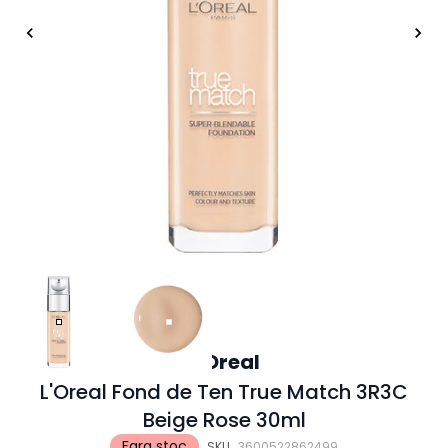
L'Oreal
L'Oreal Fond de Ten True Match 3R3C
Beige Rose 30ml
Fara stoc
SKU
3600522862499