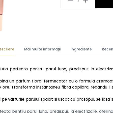
1
escriere
Mai multe informații
Ingrediente
Recenz
ia perfecta pentru parul lung, predispus la electrizare
ina un parfum floral fermecator cu o formula cremoasa, 
e ore. Transforma instantaneu fibra capilara, redandu-i 
i pe varfurile parului spalat si uscat cu prosopul. Se lasa
ecta pentru parul lung, predispus la electrizare, oferind 