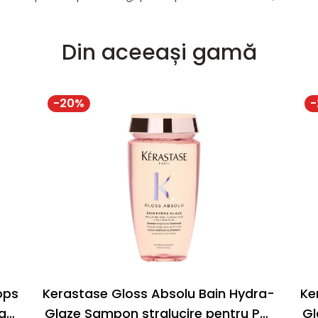
Din aceeași gamă
-
20
%
-
ops
Kerastase Gloss Absolu Bain Hydra-
Ke
ng
Glaze Sampon stralucire pentru Par
Gl