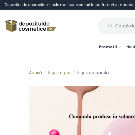
Depozitul de cosmetice - cele mai bune prețuri la parfumuri și machiaj
Promotii
Nout
Ingrijire par
Ingrijirea parului
Acasă