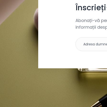
Înscrieț
Abonați-vă pent
informații desp