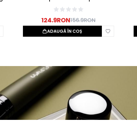
Lung 250ml
124.9
RON
156.9
RON
ADAUGĂ ÎN COȘ