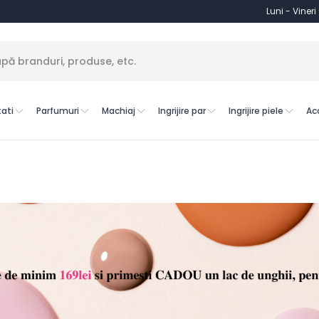
Luni - Vineri
ati
Parfumuri
Machiaj
Ingrijire par
Ingrijire piele
Ac