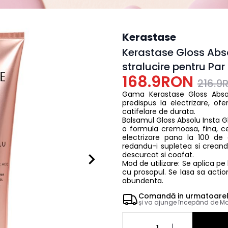
Kerastase
Kerastase Gloss Abs
stralucire pentru Pa
168.9RON
216.9
Gama Kerastase Gloss Absol
predispus la electrizare, ofe
catifelare de durata.
Balsamul Gloss Absolu Insta 
o formula cremoasa, fina, ce
electrizare pana la 100 de 
redandu-i supletea si crean
descurcat si coafat.
Mod de utilizare: Se aplica pe 
cu prosopul. Se lasa sa acti
abundenta.
Comandă in
urmatoare
și va ajunge începând de
Ma