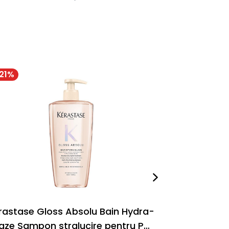
21
%
-
18
%
rastase Gloss Absolu Bain Hydra-
Kerastase G
aze Sampon stralucire pentru Par
Glaze Rez