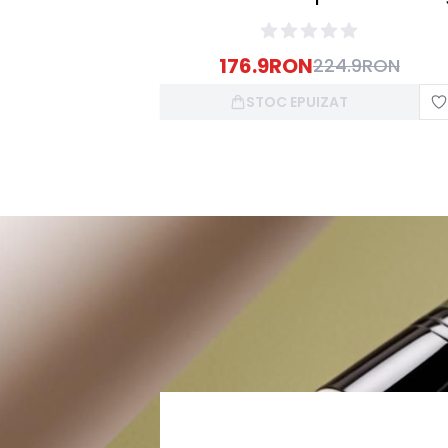
45ml
176.9
RON
224.9
RON
STOC EPUIZAT