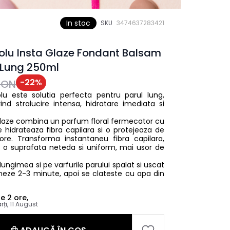
In stoc
SKU
3474637283421
olu Insta Glaze Fondant Balsam
r Lung 250ml
-
22
%
RON
u este solutia perfecta pentru parul lung,
rind stralucire intensa, hidratare imediata si
Glaze combina un parfum floral fermecator cu
 hidrateaza fibra capilara si o protejeaza de
ore. Transforma instantaneu fibra capilara,
d o suprafata neteda si uniform, mai usor de
lungimea si pe varfurile parului spalat si uscat
oneze 2-3 minute, apoi se clateste cu apa din
le
2 ore,
rți, 11 August