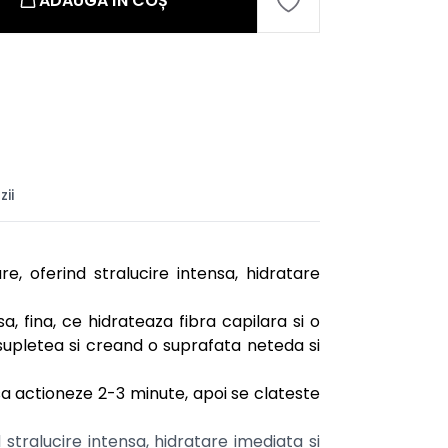
ADAUGĂ ÎN COȘ
ii
, oferind stralucire intensa, hidratare
fina, ce hidrateaza fibra capilara si o
supletea si creand o suprafata neteda si
 sa actioneze 2-3 minute, apoi se clateste
stralucire intensa, hidratare imediata si