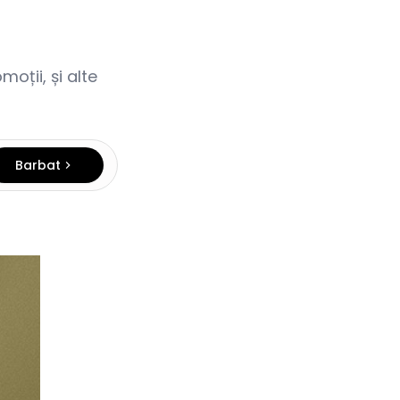
oții, și alte
Barbat