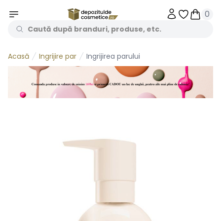
0
Obiecte în 
Obiecte
Ingrijire par
Ingrijirea parului
Acasă