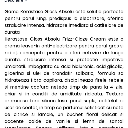
Descriere
Gama Kerastase Gloss Absolu este solutia perfecta
pentru parul lung, predispus la electrizare, oferind
stralucire intensa, hidratare imediata si catifelare de
durata.
Kerastase Gloss Absolu Frizz-Glaze Cream este o
crema leave-in anti-electrizare pentru parul gros si
rebel, conceputa pentru a oferi netezire de lunga
durata, stralucire intensa si protectie impotriva
umiditatii. Imbogatita cu acid hialuronic, acid glicolic,
glicerina si ulei de trandafir salbatic, formula sa
hidrateaza fibra capilara, disciplineaza firele rebele
si mentine coafura neteda timp de pana la 4 zile,
chiar si in conditii de umiditate ridicata. Textura
cremoasa fara silicon lasa parul suplu, catifelat si
usor de coafat, in timp ce parfumul sofisticat cu note
de citrice si lamaie, un buchet floral delicat si
accente calde de vanilie si lemn de santal