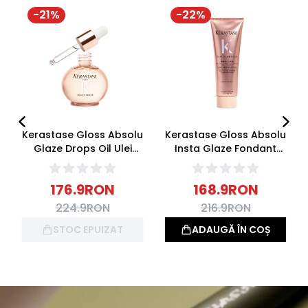
-
21
%
-
22
%
Kerastase Gloss Absolu
Kerastase Gloss Absolu
Glaze Drops Oil Ulei
Insta Glaze Fondant
stralucire pentru Par
Balsam stralucire
Lung 45ml
pentru Par Lung 250ml
176.9
RON
168.9
RON
224.9
RON
216.9
RON
STOC EPUIZAT
ADAUGĂ ÎN COȘ