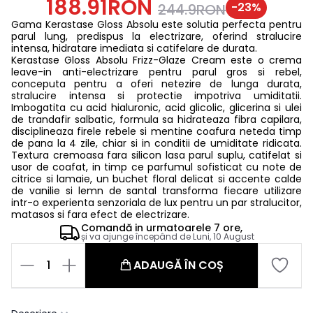
188.91RON
-
23
%
244.9RON
Gama Kerastase Gloss Absolu este solutia perfecta pentru
parul lung, predispus la electrizare, oferind stralucire
intensa, hidratare imediata si catifelare de durata.
Kerastase Gloss Absolu Frizz-Glaze Cream este o crema
leave-in anti-electrizare pentru parul gros si rebel,
conceputa pentru a oferi netezire de lunga durata,
stralucire intensa si protectie impotriva umiditatii.
Imbogatita cu acid hialuronic, acid glicolic, glicerina si ulei
de trandafir salbatic, formula sa hidrateaza fibra capilara,
disciplineaza firele rebele si mentine coafura neteda timp
de pana la 4 zile, chiar si in conditii de umiditate ridicata.
Textura cremoasa fara silicon lasa parul suplu, catifelat si
usor de coafat, in timp ce parfumul sofisticat cu note de
citrice si lamaie, un buchet floral delicat si accente calde
de vanilie si lemn de santal transforma fiecare utilizare
intr-o experienta senzoriala de lux pentru un par stralucitor,
matasos si fara efect de electrizare.
Comandă in
urmatoarele
7 ore,
și va ajunge începând de
Luni, 10 August
1
ADAUGĂ ÎN COȘ