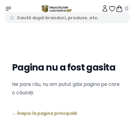
0
Obiecte în 
Obiecte
Pagina nu a fost gasita
Ne pare rău, nu am putut găsi pagina pe care
o căutați.
←
Înapoi la pagina principală