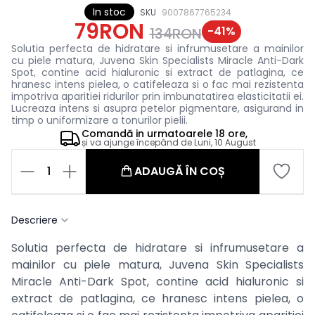
In stoc
SKU
9007867765234
79RON
-
41
%
134RON
Solutia perfecta de hidratare si infrumusetare a mainilor
cu piele matura, Juvena Skin Specialists Miracle Anti-Dark
Spot, contine acid hialuronic si extract de patlagina, ce
hranesc intens pielea, o catifeleaza si o fac mai rezistenta
impotriva aparitiei ridurilor prin imbunatatirea elasticitatii ei.
Lucreaza intens si asupra petelor pigmentare, asigurand in
timp o uniformizare a tonurilor pielii.
Comandă in
urmatoarele
18 ore,
și va ajunge începând de
Luni, 10 August
1
ADAUGĂ ÎN COȘ
Descriere
Solutia perfecta de hidratare si infrumusetare a
mainilor cu piele matura, Juvena Skin Specialists
Miracle Anti-Dark Spot, contine acid hialuronic si
extract de patlagina, ce hranesc intens pielea, o