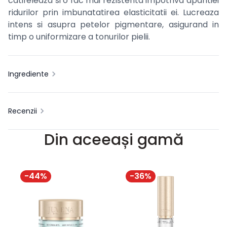
catifeleaza si o fac mai rezistenta impotriva aparitiei
ridurilor prin imbunatatirea elasticitatii ei. Lucreaza
intens si asupra petelor pigmentare, asigurand in
timp o uniformizare a tonurilor pielii.
Ingrediente
Recenzii
Din aceeași gamă
-
44
%
-
36
%