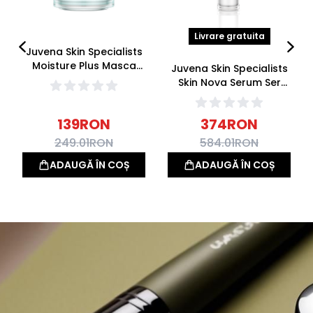
Livrare gratuita
Juvena Skin Specialists
Moisture Plus Masca
Juvena Skin Specialists
Hidratanta 75ml
Skin Nova Serum Ser
Regenerant Antirid
30ml
139
RON
374
RON
249.01
RON
584.01
RON
ADAUGĂ ÎN COȘ
ADAUGĂ ÎN COȘ