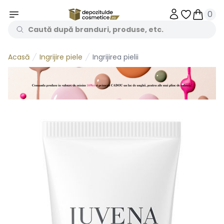
0
Obiecte în 
Obiecte
Ingrijire piele
Ingrijirea pielii
Acasă