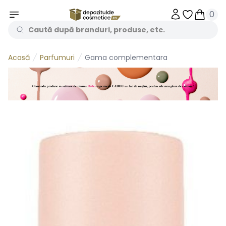
0
Obiecte în 
Obiecte
Parfumuri
Gama complementara
Acasă