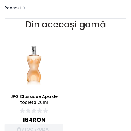
Recenzii
Din aceeași gamă
JPG Classique Apa de
toaleta 20ml
164
RON
STOC EPUIZAT